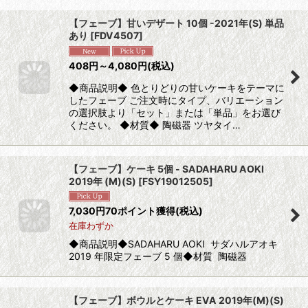
【フェーブ】甘いデザート 10個 -2021年(S) 単品
あり
[
FDV4507
]
408
円
～4,080
円
(税込)
◆商品説明◆ 色とりどりの甘いケーキをテーマに
したフェーブ ご注文時にタイプ、バリエーション
の選択肢より「セット」または「単品」をお選び
ください。 ◆材質◆ 陶磁器 ツヤタイ…
【フェーブ】ケーキ 5個 - SADAHARU AOKI
2019年 (M)(S)
[
FSY19012505
]
7,030
円
70ポイント獲得
(税込)
在庫わずか
◆商品説明◆SADAHARU AOKI サダハルアオキ
2019 年限定フェーブ 5 個◆材質 陶磁器
【フェーブ】ボウルとケーキ EVA 2019年(M)(S)