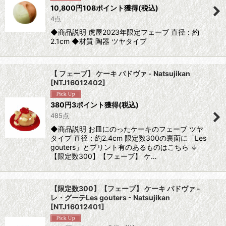
10,800
円
108ポイント獲得
(税込)
4点
◆商品説明 虎屋2023年限定フェーブ 直径：約
2.1cm ◆材質 陶器 ツヤタイプ
【 フェーブ】 ケーキ パドヴァ - Natsujikan
[
NTJ16012402
]
380
円
3ポイント獲得
(税込)
485点
◆商品説明 お皿にのったケーキのフェーブ ツヤ
タイプ 直径：約2.4cm 限定数300の裏面に「Les
gouters」とプリント有のあるものはこちら ↓
【限定数300】【フェーブ】 ケ…
【限定数300】【フェーブ】 ケーキ パドヴァ -
レ・グーテLes gouters - Natsujikan
[
NTJ16012401
]