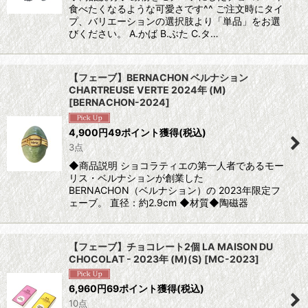
食べたくなるような可愛さです^^ ご注文時にタイ
プ、バリエーションの選択肢より「単品」をお選
びください。 A.かば B.ぶた C.タ…
【フェーブ】BERNACHON ベルナション
CHARTREUSE VERTE 2024年 (M)
[
BERNACHON-2024
]
4,900
円
49ポイント獲得
(税込)
3点
◆商品説明 ショコラティエの第一人者であるモー
リス・ベルナションが創業した
BERNACHON（ベルナション）の 2023年限定フ
ェーブ。 直径：約2.9cm ◆材質◆陶磁器
【フェーブ】チョコレート2個 LA MAISON DU
CHOCOLAT - 2023年 (M)(S)
[
MC-2023
]
6,960
円
69ポイント獲得
(税込)
10点