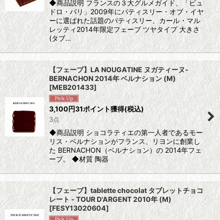
◆商品説明 フランスの３大グルメガイド、「ピュ
ドロ・パリ」2009年にパティスリー・オブ・イヤ
ーに選ばれた話題のパティスリー、カール・マル
レッティ2014年限定フェーブ ツヤタイプ 大きさ
(タブ…
【フェーブ】LA NOUGATINE ヌガティーヌ-
BERNACHON 2014年 ベルナション (M)
[
MEB201433
]
3,100
円
31ポイント獲得
(税込)
3点
◆商品説明 ショコラティエの第一人者であるモー
リス・ベルナションがフランス、リヨンに創業し
た BERNACHON（ベルナション）の 2014年フェ
ーブ。 ◆材質 陶器
【フェーブ】tablette chocolat タブレットチョコ
レート - TOUR D'ARGENT 2010年 (M)
[
FESY13020604
]