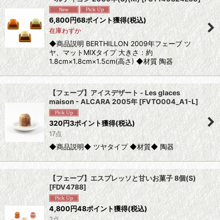
6,800
円
68ポイント獲得
(税込)
在庫わずか
◆商品説明 BERTHILLON 2009年フェーブ ツ
ヤ、マットMIXタイプ 大きさ：約
1.8cm×1.8cm×1.5cm(高さ) ◆材質 陶器
【フェーブ】アイスデザート - Les glaces
maison - ALCARA 2005年
[
FVTO004_A1-L
]
320
円
3ポイント獲得
(税込)
17点
◆商品説明◆ ツヤタイプ ◆材質◆ 陶器
【フェーブ】エスプレッソと甘いお菓子 8個(S)
[
FDV4788
]
4,800
円
48ポイント獲得
(税込)
2点