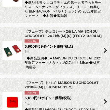
◆商品説明 ショコラティエの第一人者であるモー
リス・ベルナションがフランス、リヨンに創業し
た BERNACHON（ベルナション）の 2022年限定
フェーブ。 ◆材質◆陶磁器
【フェーブ】チョコレート2個 LA MAISON DU
CHOCOLAT - 2021年 (M)(S)
[
FESY21020414
]
5,900
円
59ポイント獲得
(税込)
3点
◆商品説明◆LA MAISON DU CHOCOLAT 2021
年限定フェーブ大きさ：約2.7cm x 1.5cm◆材質
陶磁器
【フェーブ】トバゴ -MAISON DU CHOCOLAT
2018年 (M)
[
LHC5014-13-2
]
5,180
円
51ポイント獲得
(税込)
4点
◆商品説明 MAISON DU CHOCOLAT 2018年フ