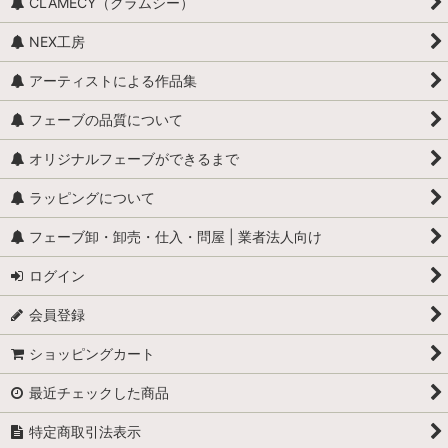
CLAMECY（クラムシー）
お菓子（単品）
NEX工房
アイスデザート
アーティストによる作品集
お菓子（セット）
フェーブの品質について
コーヒー
オリジナルフェーブができるまで
ラッピングについて
やさい
フェーブ卸・卸売・仕入・問屋 | 業者法人向け
くだもの
ログイン
ガレットデロワ
会員登録
マカロン
ショッピングカート
パン
最近チェックした商品
ワイン・カクテル・ブランデー
特定商取引法表示