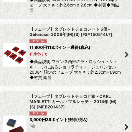
ェーブ 大きさ：約2.6cm x 2.6cm ◆材質◆陶磁
器
【フェーブ】タブレットチョコレート 5個 -
Gelencser 2008年(M)(S)
[
FSY150514L7
]
11,800
円
118ポイント獲得
(税込)
在庫わずか
◆商品説明 フランス西部のラ・ロッシュ・シュ
ル・ヨンにあるショコラティエ、ジュロンセル
2008年限定のフェーブ 大きさ：約2.3cm×1.9cm
◆材質 陶器
【フェーブ】タブレットチョコと箱 - CARL
MARLETTI カール・マルレッティ 2014年 (M)
(S)
[
MEB201437
]
3,900
円
39ポイント獲得
(税込)
3点