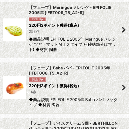
【フェーブ】Meringue メレンゲ - EPI FOLIE
2005年
[
IFBT009_T5_A2-R
]
320
円
3ポイント獲得
(税込)
253点
◆商品説明 EPI FOLIE 2005年 Meringue メレン
ゲ ツヤ・マットＭＩＸタイプ(粉砂糖部分はマッ
ト) ◆材質 陶器
【フェーブ】Baba ババ - EPI FOLIE 2005年
[
IFBT008_T5_A2-R
]
320
円
3ポイント獲得
(税込)
14点
◆商品説明 EPI FOLIE 2005年 Baba ババ ツヤタ
イプ ◆材質 陶器
【フェーブ】アイスクリーム 3個 - BERTHILLON
ベルティヨン 2009年(S)(M)
[
FSY140324L50
]