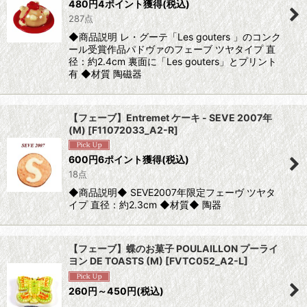
480
円
4ポイント獲得
(税込)
287点
◆商品説明 レ・グーテ「Les gouters 」のコンク
ール受賞作品パドヴァのフェーブ ツヤタイプ 直
径：約2.4cm 裏面に「Les gouters」とプリント
有 ◆材質 陶磁器
【フェーブ】Entremet ケーキ - SEVE 2007年
(M)
[
F11072033_A2-R
]
600
円
6ポイント獲得
(税込)
18点
◆商品説明◆ SEVE2007年限定フェーヴ ツヤタ
イプ 直径：約2.3cm ◆材質◆ 陶器
【フェーブ】蝶のお菓子 POULAILLON プーライ
ヨン DE TOASTS (M)
[
FVTC052_A2-L
]
260
円
～450
円
(税込)