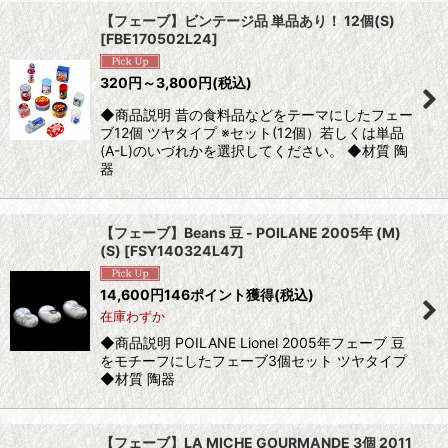
【フェーブ】ビンテージ品 単品あり！ 12個(S)
[
FBE170502L24
]
320
円
～3,800
円
(税込)
◆商品説明 昔の食料品などをテーマにしたフェー
ブ12個 ツヤタイプ ※セット(12個）若しくは単品
(A-L)のいづれかを選択してください。 ◆材質 陶
器
【フェーブ】Beans 豆 - POILANE 2005年 (M)
(S)
[
FSY140324L47
]
14,600
円
146ポイント獲得
(税込)
在庫わずか
◆商品説明 POILANE Lionel 2005年フェーブ 豆
をモチーフにしたフェーブ3個セット ツヤタイプ
◆材質 陶器
【フェーブ】LA MICHE GOURMANDE 3個 2011