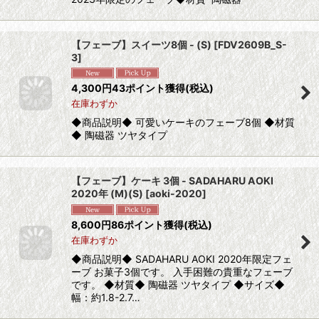
【フェーブ】スイーツ8個 - (S)
[
FDV2609B_S-
3
]
4,300
円
43ポイント獲得
(税込)
在庫わずか
◆商品説明◆ 可愛いケーキのフェーブ8個 ◆材質
◆ 陶磁器 ツヤタイプ
【フェーブ】ケーキ 3個 - SADAHARU AOKI
2020年 (M)(S)
[
aoki-2020
]
8,600
円
86ポイント獲得
(税込)
在庫わずか
◆商品説明◆ SADAHARU AOKI 2020年限定フェ
ーブ お菓子3個です。 入手困難の貴重なフェーブ
です。 ◆材質◆ 陶磁器 ツヤタイプ ◆サイズ◆
幅：約1.8-2.7…