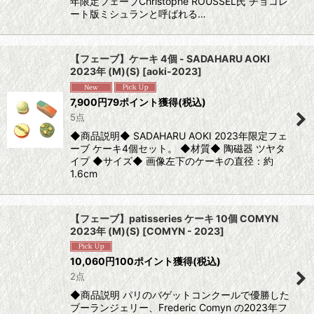
年限定フェーブChristophe ROUSSEL氏 チョコレ
ート版ミシュランと呼ばれる…
【フェーブ】ケーキ 4個 - SADAHARU AOKI
2023年 (M)(S)
[
aoki-2023
]
7,900
円
79ポイント獲得
(税込)
5点
◆商品説明◆ SADAHARU AOKI 2023年限定フェ
ーブ ケーキ4個セット。 ◆材質◆ 陶磁器 ツヤタ
イプ ◆サイズ◆ 画像左下のケーキの直径：約
1.6cm
【フェーブ】patisseries ケーキ 10個 COMYN
2023年 (M)(S)
[
COMYN - 2023
]
10,060
円
100ポイント獲得
(税込)
2点
◆商品説明 パリのバゲットコンクールで優勝した
ブーランジェリー、Frederic Comyn の2023年フ