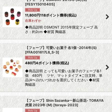
[
FESY15010405
]
11,800
円
118ポイント獲得
(税込)
在庫わずか
◆商品説明 OSMONT 2015年限定フェーブ 高
さ：約2cm ◆材質 陶磁器
【フェーブ】可愛いお菓子 各1個 -2014年(S)
[
FFA001617L6_S-3
]
480
円
4ポイント獲得
(税込)
◆商品説明 とっても可愛いお菓子のフェーブ各1
個 480円 ツヤ、マットタイプ ※ご注文時、単
品(A〜J)のいづれかを選択してください ◆材質
陶磁器
【フェーブ】Shin Sazanka一新山茶花- TORAYA
虎屋 2023年 (M)
[
toraya-2023
]