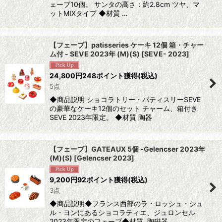
ェーブ10個。 サンタの高さ：約2.8cm ツヤ、マ
ットMIXタイプ ◆材質 …
【フェーブ】patisseries ケーキ 12個 箱・チャー
ム付 - SEVE 2023年 (M)(S)
[
SEVE- 2023
]
24,800
円
248ポイント獲得
(税込)
5点
◆商品説明 ショコラトリー・パティスリーSEVE
の豪華なケーキ12個のセット チャーム、箱付き
SEVE 2023年限定。 ◆材質 陶器
【フェーブ】GATEAUX 5個 -Gelencser 2023年
(M)(S)
[
Gelencser 2023
]
9,200
円
92ポイント獲得
(税込)
3点
◆商品説明◆フランス西部のラ・ロッシュ・シュ
ル・ヨンにあるショコラティエ、ジュロンセル
2023年限定のフェーブ◆材質 陶磁器