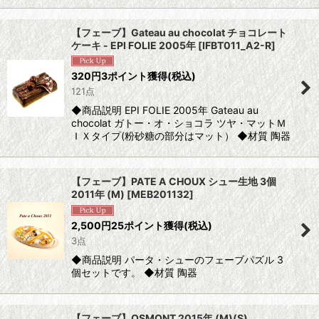
【フェーブ】Gateau au chocolat チョコレート
ケーキ - EPI FOLIE 2005年
[
IFBT011_A2-R
]
320
円
3ポイント獲得
(税込)
121点
◆商品説明 EPI FOLIE 2005年 Gateau au
chocolat ガトー・オ・ショコラ ツヤ・マットＭ
ＩＸタイプ(粉砂糖の部分はマット） ◆材質 陶器
【フェーブ】PATE A CHOUX シュー生地 3個
2011年 (M)
[
MEB201132
]
2,500
円
25ポイント獲得
(税込)
3点
◆商品説明 パータ・シューのフェーブパズル 3
個セットです。 ◆材質 陶器
【フェーブ】OSMONT 2015年 (M)(S)