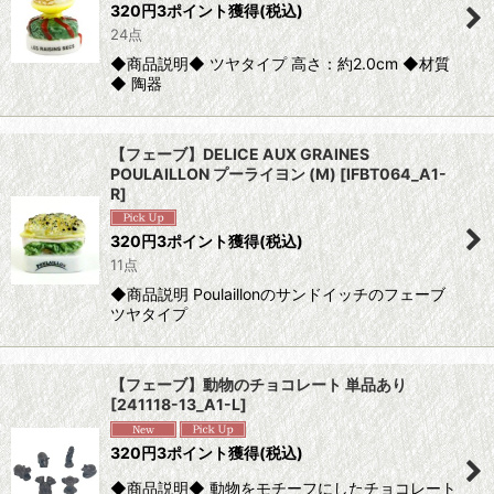
320
円
3ポイント獲得
(税込)
24点
◆商品説明◆ ツヤタイプ 高さ：約2.0cm ◆材質
◆ 陶器
【フェーブ】DELICE AUX GRAINES
POULAILLON プーライヨン (M)
[
IFBT064_A1-
R
]
320
円
3ポイント獲得
(税込)
11点
◆商品説明 Poulaillonのサンドイッチのフェーブ
ツヤタイプ
【フェーブ】動物のチョコレート 単品あり
[
241118-13_A1-L
]
320
円
3ポイント獲得
(税込)
◆商品説明◆ 動物をモチーフにしたチョコレート