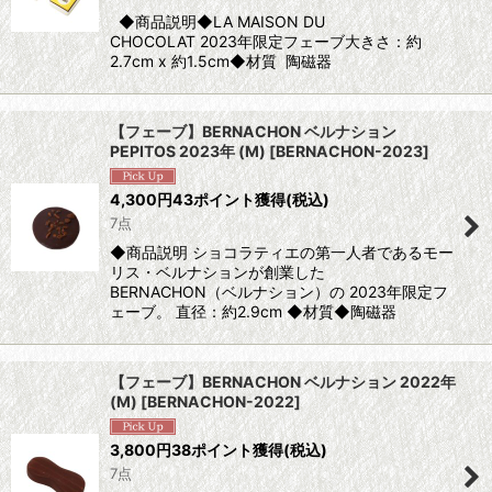
◆商品説明◆LA MAISON DU
CHOCOLAT 2023年限定フェーブ大きさ：約
2.7cm x 約1.5cm◆材質 陶磁器
【フェーブ】BERNACHON ベルナション
PEPITOS 2023年 (M)
[
BERNACHON-2023
]
4,300
円
43ポイント獲得
(税込)
7点
◆商品説明 ショコラティエの第一人者であるモー
リス・ベルナションが創業した
BERNACHON（ベルナション）の 2023年限定フ
ェーブ。 直径：約2.9cm ◆材質◆陶磁器
【フェーブ】BERNACHON ベルナション 2022年
(M)
[
BERNACHON-2022
]
3,800
円
38ポイント獲得
(税込)
7点