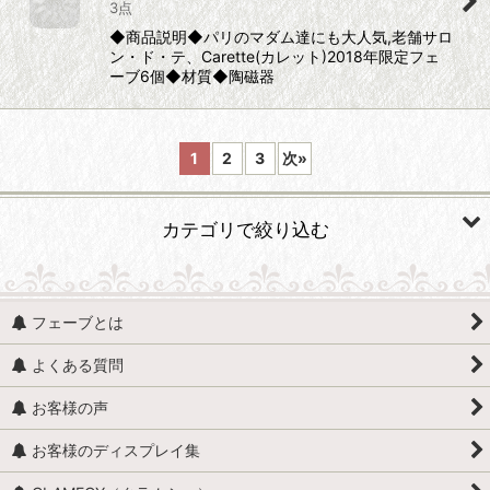
3点
◆商品説明◆パリのマダム達にも大人気,老舗サロ
ン・ド・テ、Carette(カレット)2018年限定フェ
ーブ6個◆材質◆陶磁器
1
2
3
次
»
カテゴリで絞り込む
食べ物 (すべての商品を表示)
フェーブとは
食べ物・食料雑貨
よくある質問
チョコレート
お客様の声
レシピ・材料
お客様のディスプレイ集
ジャム・ジャム瓶