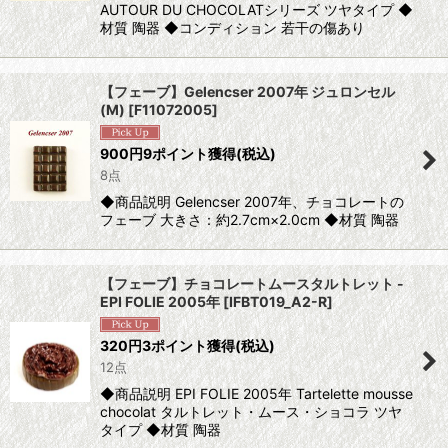
AUTOUR DU CHOCOLATシリーズ ツヤタイプ ◆
材質 陶器 ◆コンディション 若干の傷あり
【フェーブ】Gelencser 2007年 ジュロンセル
(M)
[
F11072005
]
900
円
9ポイント獲得
(税込)
8点
◆商品説明 Gelencser 2007年、チョコレートの
フェーブ 大きさ：約2.7cm×2.0cm ◆材質 陶器
【フェーブ】チョコレートムースタルトレット -
EPI FOLIE 2005年
[
IFBT019_A2-R
]
320
円
3ポイント獲得
(税込)
12点
◆商品説明 EPI FOLIE 2005年 Tartelette mousse
chocolat タルトレット・ムース・ショコラ ツヤ
タイプ ◆材質 陶器