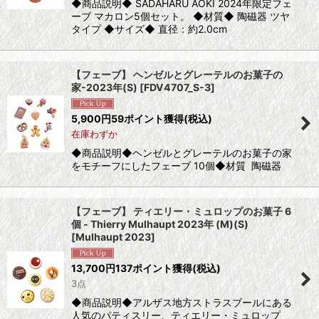
◆商品説明◆ SADAHARU AOKI 2024年限定フェ
ーブ マカロン5個セット。 ◆材質◆ 陶磁器 ツヤ
タイプ ◆サイズ◆ 直径：約2.0cm
【フェーブ】 ヘンゼルとグレーテルのお菓子の
家-2023年(S)
[
FDV4707_S-3
]
5,900
円
59ポイント獲得
(税込)
在庫わずか
◆商品説明◆ヘンゼルとグレーテルのお菓子の家
をモチーフにしたフェーブ 10個◆材質 陶磁器
【フェーブ】 ティエリー・ミュロップのお菓子 6
個 - Thierry Mulhaupt 2023年 (M)(S)
[
Mulhaupt 2023
]
13,700
円
137ポイント獲得
(税込)
3点
◆商品説明◆アルザス地方ストラスブールにある
人気のパティスリー、ティエリー・ミュロップ