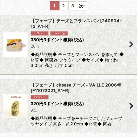
1
2
3
次
»
表示数
:
【フェーブ】チーズとフランスパン
[
240904-
12_A1-R
]
並び順
:
380
円
3ポイント獲得
(税込)
26点
絞り込む
◆商品説明◆ チーズとフランスパンを添えて ◆
材質◆ 陶磁器 ツヤタイプ ◆サイズ◆ 幅：約
3.0cm 高さ：約1.0cm
【フェーブ】cheese チーズ - VAILLE 2006年
[
F11072021_A1-R
]
320
円
3ポイント獲得
(税込)
9点
◆商品説明◆ チーズをモチーフにしたフェーブ
ツヤタイプ 高さ：約2.0cm ◆材質◆ 陶器