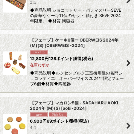
2点
◆商品説明 ショコラトリー・パティスリーSEVE
の豪華なケーキ11個のセット 箱付き SEVE 2024
年限定。 ◆材質 陶磁器
【フェーブ】ケーキ6個ー OBERWEIS 2024年
(M)(S)
[
OBERWEIS -2024
]
12,800
円
128ポイント獲得
(税込)
在庫わずか
◆商品説明◆ルクセンブルク王室御用達の名門シ
ョコラティエ、オーバーワイス2024年限定フェー
ブ6個◆材質◆陶磁器
【フェーブ】マカロン5個 - SADAHARU AOKI
2024年 (M)(S)
[
aoki-2024
]
6,900
円
69ポイント獲得
(税込)
4点