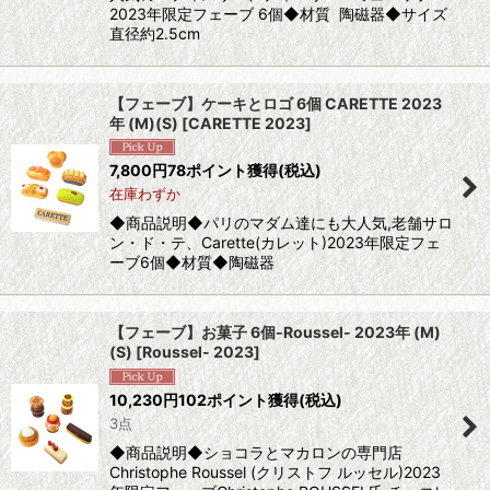
2023年限定フェーブ 6個◆材質 陶磁器◆サイズ
直径約2.5cm
【フェーブ】ケーキとロゴ 6個 CARETTE 2023
年 (M)(S)
[
CARETTE 2023
]
7,800
円
78ポイント獲得
(税込)
在庫わずか
◆商品説明◆パリのマダム達にも大人気,老舗サロ
ン・ド・テ、Carette(カレット)2023年限定フェ
ーブ6個◆材質◆陶磁器
【フェーブ】お菓子 6個-Roussel- 2023年 (M)
(S)
[
Roussel- 2023
]
10,230
円
102ポイント獲得
(税込)
3点
◆商品説明◆ショコラとマカロンの専門店
Christophe Roussel (クリストフ ルッセル)2023