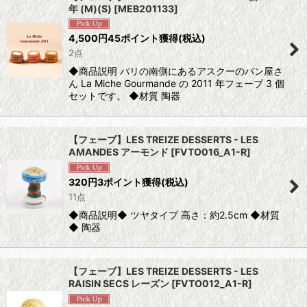
年 (M)(S)
[
MEB201133
]
4,500
円
45ポイント獲得
(税込)
2点
◆商品説明 パリの南側にあるアスクーのパン屋さ
ん La Miche Gourmande の 2011 年フェーブ 3 個
セットです。 ◆材質 陶器
【フェーブ】LES TREIZE DESSERTS - LES
AMANDES アーモンド
[
FVTO016_A1-R
]
320
円
3ポイント獲得
(税込)
11点
◆商品説明◆ ツヤタイプ 高さ：約2.5cm ◆材質
◆ 陶器
【フェーブ】LES TREIZE DESSERTS - LES
RAISIN SECS レーズン
[
FVTO012_A1-R
]