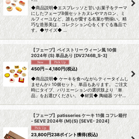
◆商品説明◆エスプレッソと甘いお菓子をテーマ
にしたフェーブ8個セットカヌレやマカロン、ミ
ルフィーユなど、誰もが愛する名菓が勢揃い。精
巧な造形美は、コレクション心をくすぐる逸品で
す。◆サイズ◆ …
【フェーブ】ペイストリー ウィーン風 10個
2024年 (S) 単品あり
[
DV2746B_S-3
]
450
円
～4,180
円
(税込)
◆商品説明◆ ケーキを食べながらティータイムし
ませんか♪ 10個セット、単品もあります。 ご注文
時にタイプ、バリエーションの選択肢より「単
品」をお選びください。 ◆材質◆ 陶磁器 ツヤ…
【フェーブ】patisseries ケーキ 11個 コフレ箱付
- SEVE 2024年 (M)(S)
[
SEVE- 2024
]
23,800
円
238ポイント獲得
(税込)