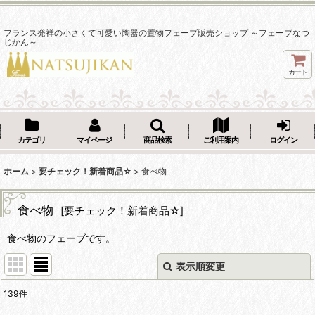
フランス発祥の小さくて可愛い陶器の置物フェーブ販売ショップ ～フェーブなつ
じかん～
カート
カテゴリ
マイページ
商品検索
ご利用案内
ログイン
ホーム
>
要チェック！新着商品☆
>
食べ物
食べ物
[
要チェック！新着商品☆
]
食べ物のフェーブです。
表示順変更
閉じる
139
件
サブカテゴリ
: