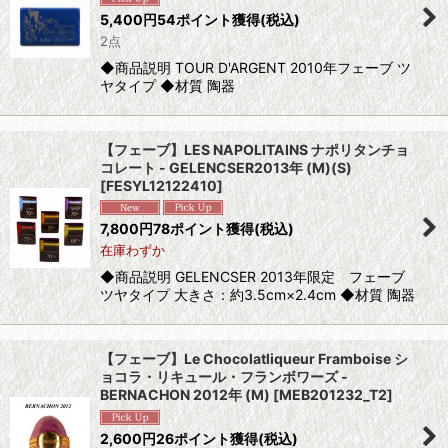
5,400
円
54ポイント獲得
(税込)
2点
◆商品説明 TOUR D'ARGENT 2010年フェーブ ツ
ヤタイプ ◆材質 陶器
【フェーブ】LES NAPOLITAINS ナポリタンチョ
コレート - GELENCSER2013年 (M)(S)
[
FESYL12122410
]
7,800
円
78ポイント獲得
(税込)
在庫わずか
◆商品説明 GELENCSER 2013年限定 フェーブ
ツヤタイプ 大きさ：約3.5cm×2.4cm ◆材質 陶器
【フェーブ】Le Chocolatliqueur Framboise シ
ョコラ・リキュール・フランボワーズ -
BERNACHON 2012年 (M)
[
MEB201232_T2
]
2,600
円
26ポイント獲得
(税込)