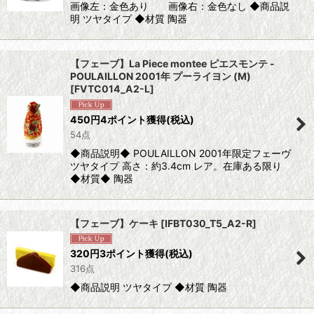
画像左：金色あり 画像右：金色なし ◆商品説
明 ツヤタイプ ◆材質 陶器
【フェーブ】La Piece montee ピエスモンテ -
POULAILLON 2001年 プーライヨン (M)
[
FVTC014_A2-L
]
450
円
4ポイント獲得
(税込)
54点
◆商品説明◆ POULAILLON 2001年限定フェーヴ
ツヤタイプ 高さ：約3.4cm レア。在庫ある限り
◆材質◆ 陶器
【フェーブ】ケーキ
[
IFBT030_T5_A2-R
]
320
円
3ポイント獲得
(税込)
316点
◆商品説明 ツヤタイプ ◆材質 陶器