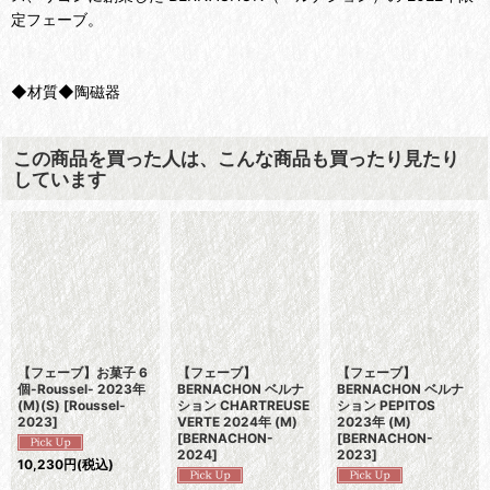
定フェーブ。
◆材質◆陶磁器
この商品を買った人は、こんな商品も買ったり見たり
しています
【フェーブ】お菓子 6
【フェーブ】
【フェーブ】
個-Roussel- 2023年
BERNACHON ベルナ
BERNACHON ベルナ
(M)(S)
[
Roussel-
ション CHARTREUSE
ション PEPITOS
2023
]
VERTE 2024年 (M)
2023年 (M)
[
BERNACHON-
[
BERNACHON-
2024
]
2023
]
10,230
円
(税込)