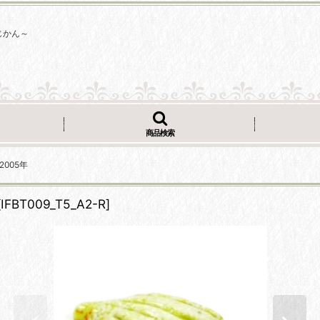
じかん～
商品検索
 2005年
[
IFBT009_T5_A2-R
]