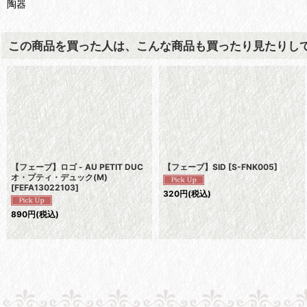
陶器
この商品を買った人は、こんな商品も買ったり見たりし
【フェーブ】ロゴ - AU PETIT DUC
【フェーブ】SID
[
S-FNK005
]
オ・プティ・デュック(M)
[
FEFA13022103
]
320
円
(税込)
890
円
(税込)