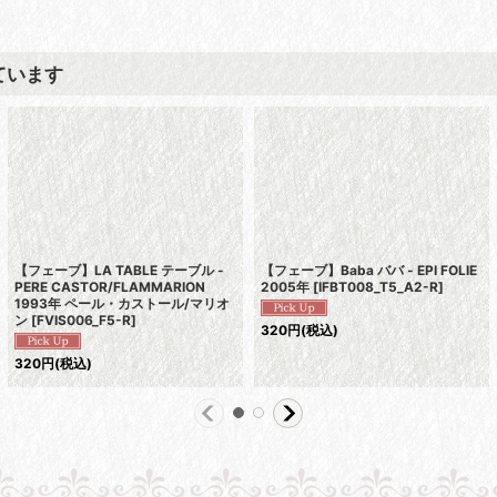
ています
【フェーブ】LA TABLE テーブル -
【フェーブ】Baba ババ - EPI FOLIE
PERE CASTOR/FLAMMARION
2005年
[
IFBT008_T5_A2-R
]
1993年 ペール・カストール/マリオ
ン
[
FVIS006_F5-R
]
320
円
(税込)
320
円
(税込)