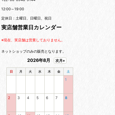
12:00～19:00
定休日：土曜日、日曜日、祝日
実店舗営業日カレンダー
※現在、実店舗は営業しておりません。
ネットショップのみの販売となります。
2026年8月
次月»
日
月
火
水
木
金
土
1
2
3
4
5
6
7
8