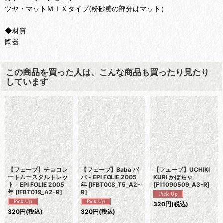
ツヤ・マットＭＩＸタイプ(粉砂糖の部分はマット）
◆材質
陶器
この商品を買った人は、こんな商品も買ったり見たり
しています
【フェーブ】チョコレ
【フェーブ】Baba バ
【フェーブ】UCHIKI
ートムースタルトレッ
バ - EPI FOLIE 2005
KURI かぼちゃ
ト - EPI FOLIE 2005
年
[
IFBT008_T5_A2-
[
F11090509_A3-R
]
年
[
IFBT019_A2-R
]
R
]
320
円
(税込)
320
円
(税込)
320
円
(税込)