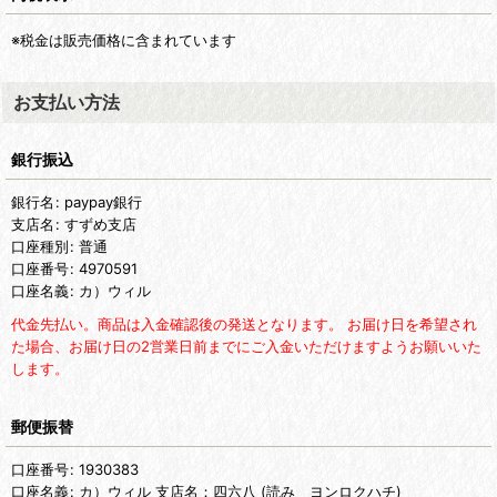
※税金は販売価格に含まれています
お支払い方法
銀行振込
銀行名
:
paypay銀行
支店名
:
すずめ支店
口座種別
:
普通
口座番号
:
4970591
口座名義
:
カ）ウィル
代金先払い。商品は入金確認後の発送となります。 お届け日を希望され
た場合、お届け日の2営業日前までにご入金いただけますようお願いいた
します。
郵便振替
口座番号
:
1930383
口座名義
:
カ）ウィル 支店名：四六八 (読み ヨンロクハチ)