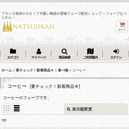
フランス発祥の小さくて可愛い陶器の置物フェーブ販売ショップ ～フェーブなつ
じかん～
カート
カテゴリ
マイページ
商品検索
ご利用案内
ログイン
ホーム
>
要チェック！新着商品☆
>
食べ物
>
コーヒー
コーヒー
[
要チェック！新着商品☆
]
コーヒーのフェーブです。
表示順変更
閉じる
1
件
表示数
: