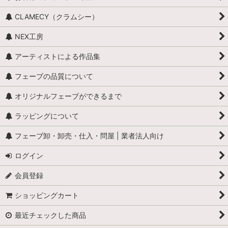
ジャム・ジャム瓶
CLAMECY（クラムシー）
お菓子（単品）
NEX工房
アイスデザート
アーティストによる作品集
お菓子（セット）
フェーブの品質について
コーヒー
オリジナルフェーブができるまで
ラッピングについて
やさい
フェーブ卸・卸売・仕入・問屋 | 業者法人向け
くだもの
ログイン
ガレットデロワ
会員登録
マカロン
ショッピングカート
パン
最近チェックした商品
ワイン・カクテル・ブランデー