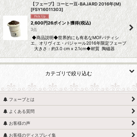
【フェーブ】コーヒー豆-BAJARD 2016年(M)
[
FSY16011303
]
並び順
:
2,600
円
26ポイント獲得
(税込)
3点
絞り込む
◆商品説明◆世界的にも有名なMOFパティシ
エ、オリヴィエ・バジャール2016年限定フェーブ
大きさ：約3.0 cm x 2.1cm◆材質 陶磁器
カテゴリで絞り込む
食べ物 (すべての商品を表示)
フェーブとは
食べ物・食料雑貨
よくある質問
チョコレート
お客様の声
レシピ・材料
お客様のディスプレイ集