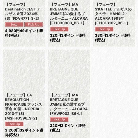
【フェーブ】
【フェーブ】MA
【フェーブ】
Destination L'EST ア
BRETAGNE QUE
S'KATTEL アルザスの
ルザス 8個 2024年
J'AIME 私の愛するブ
女の子 - HANSI 2 -
(S)
[
FDV4771_S-2
]
ルターニュ - ALCARA
ALCARA 1999年
[
F11030903_B6-L
]
[
F11013102_B6-L
]
4,980
円
49ポイント獲
得
(税込)
320
円
3ポイント獲得
380
円
3ポイント獲得
(税込)
(税込)
【フェーブ】LA
【フェーブ】MA
REVOLUTION
BRETAGNE QUE
FRANCAISE フランス
J'AIME 私の愛するブ
革命 10個 - NORDIA
ルターニュ - ALCARA
2010年 (S)
[
FVWF002_B6-L
]
[
MSFHG596_S-2
]
320
円
3ポイント獲得
3,200
円
32ポイント獲
(税込)
得
(税込)