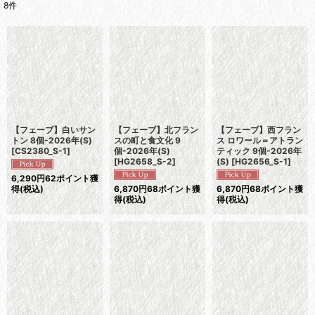
8
件
表示数
:
並び順
:
絞り込む
【フェーブ】白いサン
【フェーブ】北フラン
【フェーブ】西フラン
トン 8個-2026年(S)
スの町と食文化 9
ス ロワール＝アトラン
[
CS2380_S-1
]
個-2026年(S)
ティック 9個-2026年
[
HG2658_S-2
]
(S)
[
HG2656_S-1
]
6,290
円
62ポイント獲
得
(税込)
6,870
円
68ポイント獲
6,870
円
68ポイント獲
得
(税込)
得
(税込)