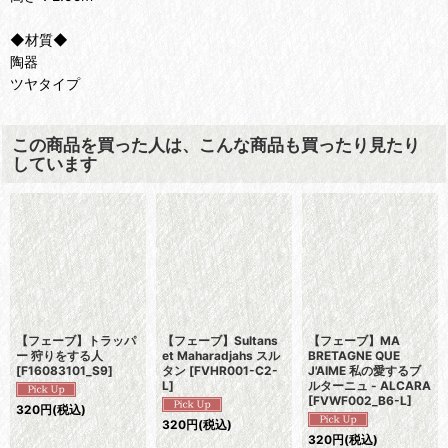
◆材質◆
陶器
ツヤタイプ
この商品を買った人は、こんな商品も買ったり見たり
しています
【フェーブ】トラッパ
【フェーブ】Sultans
【フェーブ】MA
ー 狩りをする人
et Maharadjahs スル
BRETAGNE QUE
[
F16083101_S9
]
タン
[
FVHR001-C2-
J'AIME 私の愛するブ
L
]
ルターニュ - ALCARA
[
FVWF002_B6-L
]
320
円
(税込)
320
円
(税込)
320
円
(税込)