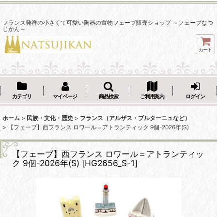
フランス発祥の小さくて可愛い陶器の置物フェーブ販売ショップ ～フェーブなつ
じかん～
カート
カテゴリ
マイページ
商品検索
ご利用案内
ログイン
ホーム
>
民族・文化・歴史
>
フランス（アルザス・ブルターニュなど）
>
【フェーブ】西フランス ロワール＝アトランティック 9個-2026年(S)
【フェーブ】西フランス ロワール＝アトランティッ
ク 9個-2026年(S)
[
HG2656_S-1
]