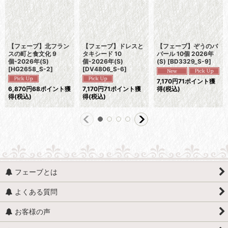
【フェーブ】北フラン
【フェーブ】ドレスと
【フェーブ】ぞうのバ
スの町と食文化 9
タキシード 10
バール 10個 2026年
個-2026年(S)
個-2026年(S)
(S)
[
BD3329_S-9
]
[
HG2658_S-2
]
[
DV4806_S-6
]
7,170
円
71ポイント獲
6,870
円
68ポイント獲
7,170
円
71ポイント獲
得
(税込)
得
(税込)
得
(税込)
フェーブとは
よくある質問
お客様の声