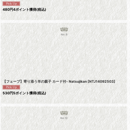
480
円
4ポイント獲得
(税込)
No.9
【フェーブ】寄り添う羊の親子 カード付- Natsujikan
[
NTJ14092503
]
530
円
5ポイント獲得
(税込)
No.12