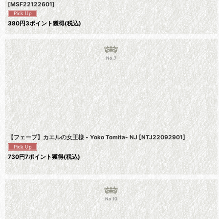
[
MSF22122601
]
380
円
3ポイント獲得
(税込)
No.7
【フェーブ】カエルの女王様 - Yoko Tomita- NJ
[
NTJ22092901
]
730
円
7ポイント獲得
(税込)
No.10