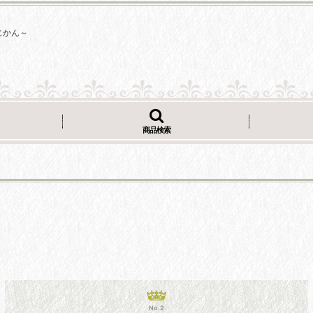
じかん～
商品検索
No.2