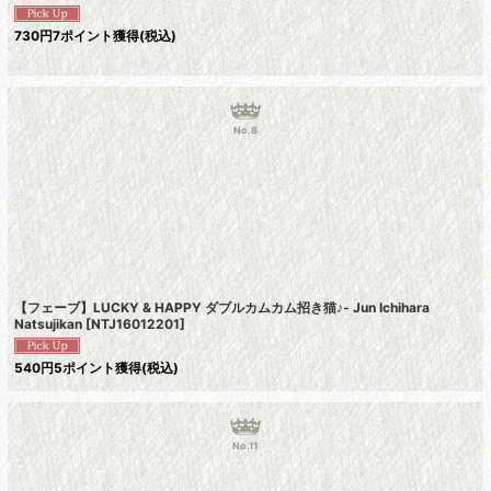
730
円
7ポイント獲得
(税込)
No.8
【フェーブ】LUCKY & HAPPY ダブルカムカム招き猫♪- Jun Ichihara
Natsujikan
[
NTJ16012201
]
540
円
5ポイント獲得
(税込)
No.11