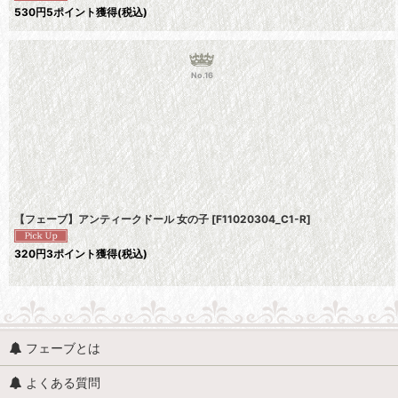
530
円
5ポイント獲得
(税込)
No.16
【フェーブ】アンティークドール 女の子
[
F11020304_C1-R
]
320
円
3ポイント獲得
(税込)
フェーブとは
よくある質問