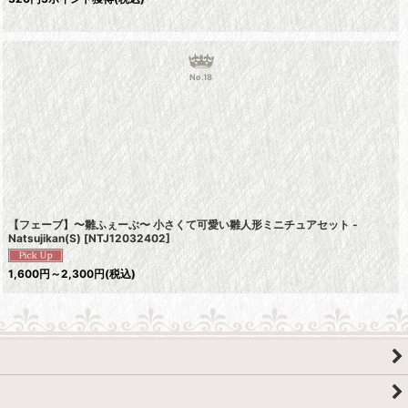
No.18
【フェーブ】〜雛ふぇーぶ〜 小さくて可愛い雛人形ミニチュアセット -
Natsujikan(S)
[
NTJ12032402
]
1,600
円
～2,300
円
(税込)