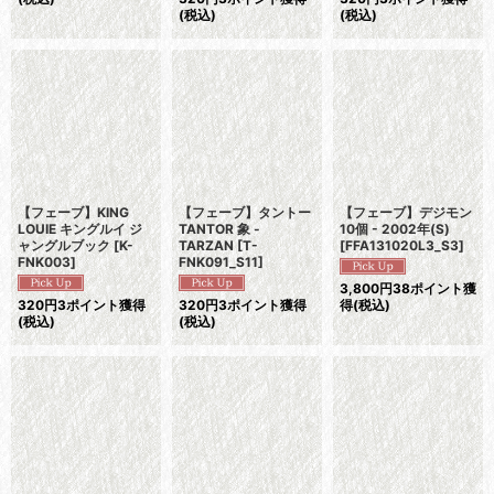
(税込)
(税込)
【フェーブ】KING
【フェーブ】タントー
【フェーブ】デジモン
LOUIE キングルイ ジ
TANTOR 象 -
10個 - 2002年(S)
ャングルブック
[
K-
TARZAN
[
T-
[
FFA131020L3_S3
]
FNK003
]
FNK091_S11
]
3,800
円
38ポイント獲
320
円
3ポイント獲得
320
円
3ポイント獲得
得
(税込)
(税込)
(税込)