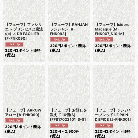
【フェーブ】ファシリ
【フェーブ】RANJAN
【フェーブ】Isidore
エ －プリンセスと魔法
ランジャン
[
R-
Macaque
[
M-
のキス DR FACILIER
FNK093
]
FNK007_S10-M
]
[
F-FNK090
]
320
円
3ポイント獲得
320
円
3ポイント獲得
320
円
3ポイント獲得
(税込)
(税込)
(税込)
【フェーブ】ARROW
【フェーブ】お話しを
【フェーブ】ジンジャ
アロー
[
A-FNK090
]
教えて 10個(S)
ーブレッド LE PAIN
[
FFB17022101_S-8
]
D'EPICE
[
J-FNK001
]
320
円
3ポイント獲得
(税込)
320
円
～2,900
円
320
円
3ポイント獲得
(税込)
(税込)