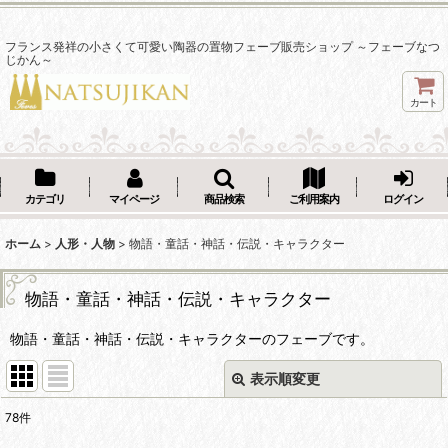
フランス発祥の小さくて可愛い陶器の置物フェーブ販売ショップ ～フェーブなつ
じかん～
カート
カテゴリ
マイページ
商品検索
ご利用案内
ログイン
ホーム
>
人形・人物
>
物語・童話・神話・伝説・キャラクター
物語・童話・神話・伝説・キャラクター
物語・童話・神話・伝説・キャラクターのフェーブです。
表示順変更
閉じる
78
件
表示数
: