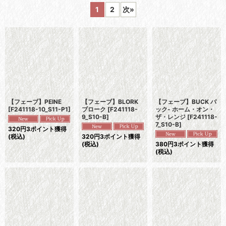
1
2
次
»
並び順
:
絞り込む
【フェーブ】PEINE
【フェーブ】BLORK
【フェーブ】BUCK バ
[
F241118-10_S11-P1
]
ブローク
[
F241118-
ック- ホーム・オン・
9_S10-B
]
ザ・レンジ
[
F241118-
7_S10-B
]
320
円
3ポイント獲得
(税込)
320
円
3ポイント獲得
(税込)
380
円
3ポイント獲得
(税込)