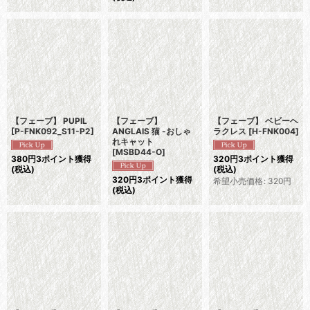
【フェーブ】 PUPIL
【フェーブ】
【フェーブ】 ベビーヘ
[
P-FNK092_S11-P2
]
ANGLAIS 猫 -おしゃ
ラクレス
[
H-FNK004
]
れキャット
[
MSBD44-O
]
380
円
3ポイント獲得
320
円
3ポイント獲得
(税込)
(税込)
320
円
3ポイント獲得
希望小売価格
:
320
円
(税込)