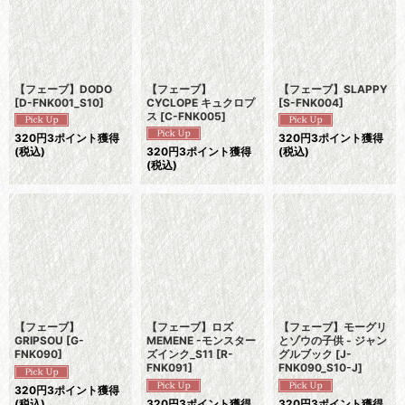
【フェーブ】DODO
【フェーブ】
【フェーブ】SLAPPY
[
D-FNK001_S10
]
CYCLOPE キュクロプ
[
S-FNK004
]
ス
[
C-FNK005
]
320
円
3ポイント獲得
320
円
3ポイント獲得
(税込)
320
円
3ポイント獲得
(税込)
(税込)
【フェーブ】
【フェーブ】ロズ
【フェーブ】モーグリ
GRIPSOU
[
G-
MEMENE -モンスター
とゾウの子供 - ジャン
FNK090
]
ズインク_S11
[
R-
グルブック
[
J-
FNK091
]
FNK090_S10-J
]
320
円
3ポイント獲得
(税込)
320
円
3ポイント獲得
320
円
3ポイント獲得