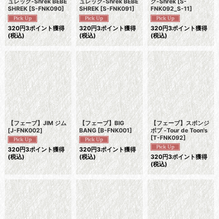
ュレック-Shrek BEBE
ュレック-Shrek BEBE
ク-Shrek
[
S-
SHREK
[
S-FNK090
]
SHREK
[
S-FNK091
]
FNK092_S-11
]
320
円
3ポイント獲得
320
円
3ポイント獲得
320
円
3ポイント獲得
(税込)
(税込)
(税込)
【フェーブ】JIM ジム
【フェーブ】BIG
【フェーブ】スポンジ
[
J-FNK002
]
BANG
[
B-FNK001
]
ボブ -Tour de Toon's
[
T-FNK092
]
320
円
3ポイント獲得
320
円
3ポイント獲得
(税込)
(税込)
320
円
3ポイント獲得
(税込)