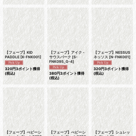
【フェーブ】KID
【フェーブ】アイク -
【フェーブ】NESSUS
PADDLE
[
K-FNK001
]
サウスパーク
[
S-
ネッソス
[
N-FNK001
]
FNK095_G-4
]
320
円
3ポイント獲得
320
円
3ポイント獲得
(税込)
380
円
3ポイント獲得
(税込)
(税込)
【フェーブ】べビーシ
【フェーブ】べビーシ
【フェーブ】シュレッ