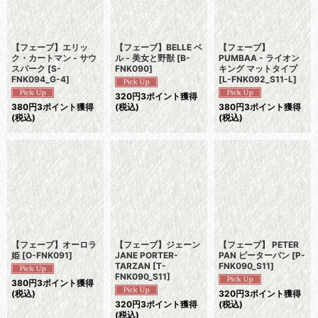
【フェーブ】エリッ
【フェーブ】BELLE ベ
【フェーブ】
ク・カートマン - サウ
ル - 美女と野獣
[
B-
PUMBAA - ライオン
スパーク
[
S-
FNK090
]
キング マットタイプ
FNK094_G-4
]
[
L-FNK092_S11-L
]
320
円
3ポイント獲得
380
円
3ポイント獲得
(税込)
380
円
3ポイント獲得
(税込)
(税込)
【フェーブ】オーロラ
【フェーブ】ジェーン
【フェーブ】 PETER
姫
[
O-FNK091
]
JANE PORTER-
PAN ピーターパン
[
P-
TARZAN
[
T-
FNK090_S11
]
FNK090_S11
]
380
円
3ポイント獲得
(税込)
320
円
3ポイント獲得
320
円
3ポイント獲得
(税込)
(税込)