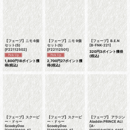
【フェーブ】ニモ 6個
【フェーブ】ニモ 9個
【フェーブ】B.E.N
セット(S)
セット(S)
[
B-FNK-221
]
[
F22112502
]
[
F22112501
]
320
円
3ポイント獲得
(税込)
1,800
円
18ポイント獲
2,700
円
27ポイント獲
得
(税込)
得
(税込)
【フェーブ】スクービ
【フェーブ】スクービ
【フェーブ】 アラジン
ー・ドゥー
ー・ドゥー
Aladdin PRINCE ALI
ScoobyDoo
ScoobyDoo
[
A-