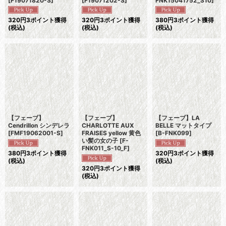
[
F19071820-S
]
[
F19071202-S
]
FNK15041752_S10
]
320
円
3ポイント獲得
320
円
3ポイント獲得
380
円
3ポイント獲得
(税込)
(税込)
(税込)
【フェーブ】
【フェーブ】
【フェーブ】LA
Cendrillon シンデレラ
CHARLOTTE AUX
BELLE マットタイプ
[
FMF19062001-S
]
FRAISES yellow 黄色
[
B-FNK099
]
い髪の女の子
[
F-
FNK011_S-10_F
]
380
円
3ポイント獲得
320
円
3ポイント獲得
(税込)
(税込)
320
円
3ポイント獲得
(税込)