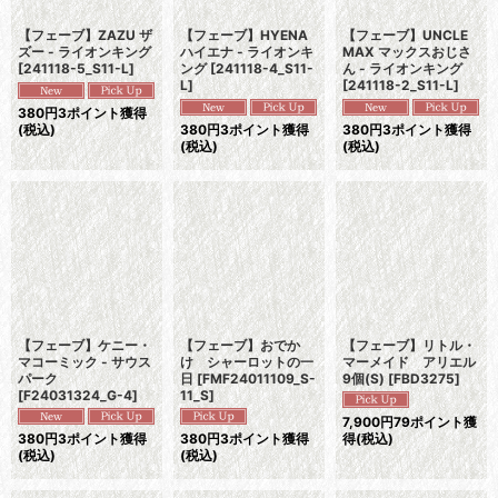
【フェーブ】ZAZU ザ
【フェーブ】HYENA
【フェーブ】UNCLE
ズー - ライオンキング
ハイエナ - ライオンキ
MAX マックスおじさ
[
241118-5_S11-L
]
ング
[
241118-4_S11-
ん - ライオンキング
L
]
[
241118-2_S11-L
]
380
円
3ポイント獲得
(税込)
380
円
3ポイント獲得
380
円
3ポイント獲得
(税込)
(税込)
【フェーブ】ケニー・
【フェーブ】おでか
【フェーブ】リトル・
マコーミック - サウス
け シャーロットの一
マーメイド アリエル
パーク
日
[
FMF24011109_S-
9個(S)
[
FBD3275
]
[
F24031324_G-4
]
11_S
]
7,900
円
79ポイント獲
380
円
3ポイント獲得
380
円
3ポイント獲得
得
(税込)
(税込)
(税込)