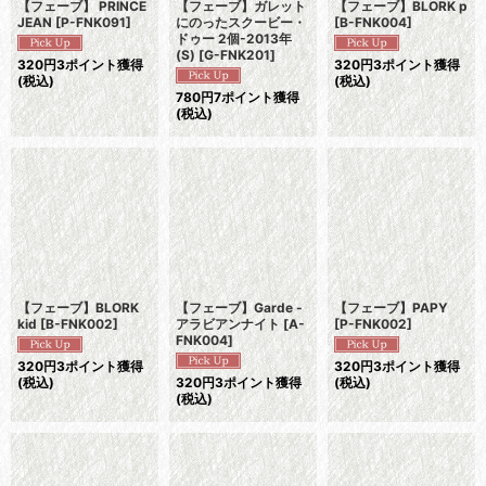
【フェーブ】 PRINCE
【フェーブ】ガレット
【フェーブ】BLORK p
JEAN
[
P-FNK091
]
にのったスクービー・
[
B-FNK004
]
ドゥー 2個-2013年
(S)
[
G-FNK201
]
320
円
3ポイント獲得
320
円
3ポイント獲得
(税込)
(税込)
780
円
7ポイント獲得
(税込)
【フェーブ】BLORK
【フェーブ】Garde -
【フェーブ】PAPY
kid
[
B-FNK002
]
アラビアンナイト
[
A-
[
P-FNK002
]
FNK004
]
320
円
3ポイント獲得
320
円
3ポイント獲得
(税込)
320
円
3ポイント獲得
(税込)
(税込)