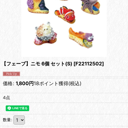
【フェーブ】ニモ 6個 セット(S)
[
F22112502
]
価格
:
1,800
円
18ポイント獲得
(税込)
4点
数量
: