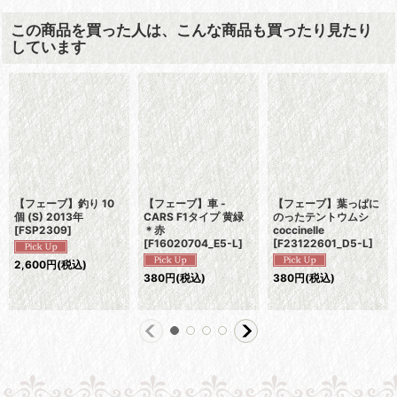
この商品を買った人は、こんな商品も買ったり見たり
しています
【フェーブ】釣り 10
【フェーブ】車 -
【フェーブ】葉っぱに
個 (S) 2013年
CARS F1タイプ 黄緑
のったテントウムシ
[
FSP2309
]
＊赤
coccinelle
[
F16020704_E5-L
]
[
F23122601_D5-L
]
2,600
円
(税込)
380
円
(税込)
380
円
(税込)