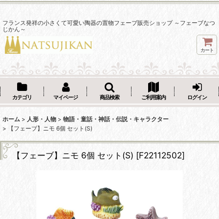
フランス発祥の小さくて可愛い陶器の置物フェーブ販売ショップ ～フェーブなつ
じかん～
カート
カテゴリ
マイページ
商品検索
ご利用案内
ログイン
ホーム
>
人形・人物
>
物語・童話・神話・伝説・キャラクター
>
【フェーブ】ニモ 6個 セット(S)
【フェーブ】ニモ 6個 セット(S)
[
F22112502
]