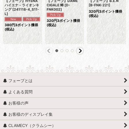
【フェーブ】HYENA
【フェーブ】DAME
【フェーブ】B.E.N
ハイエナ - ライオンキ
CIGALE 蝉
[
D-
[
B-FNK-221
]
ング
[
241118-4_S11-
FNK002
]
320
円
3ポイント獲得
L
]
(税込)
320
円
3ポイント獲得
380
円
3ポイント獲得
(税込)
(税込)
フェーブとは
よくある質問
お客様の声
お客様のディスプレイ集
CLAMECY（クラムシー）