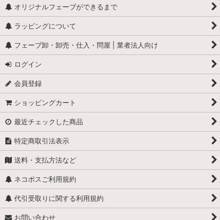
怪物
オリジナルフェーブができるまで
ラッピングについて
学校
フェーブ卸・卸売・仕入・問屋 | 業者法人向け
学者・発明家・詩人
ログイン
カリメロ
会員登録
キティ
ショッピングカート
小人
最近チェックした商品
くまのプーさん
特定商取引法表示
スヌーピー
送料・支払方法など
少年ブールと愛犬ビル
ネコポスご利用規約
職業・仕事
代引受取りに関する利用規約
お問い合わせ
スーパーマン