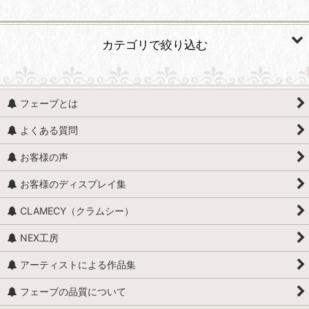
並び順
:
カテゴリで絞り込む
絞り込む
人形・人物 (すべての商品を表示)
フェーブとは
人形・人物全般
よくある質問
赤ちゃん・子供
お客様の声
アンティークドール
お客様のディスプレイ集
映画・ヒーロー
CLAMECY（クラムシー）
エミリー・ジョリー
NEX工房
王・貴族・英雄・歴史上の人物
アーティストによる作品集
おやすみなさい、こども達 / くまのヌーヌー
フェーブの品質について