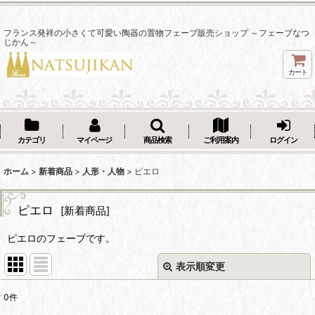
フランス発祥の小さくて可愛い陶器の置物フェーブ販売ショップ ～フェーブなつ
じかん～
カート
カテゴリ
マイページ
商品検索
ご利用案内
ログイン
ホーム
>
新着商品
>
人形・人物
>
ピエロ
ピエロ
[
新着商品
]
ピエロのフェーブです。
表示順変更
閉じる
0
件
表示数
: