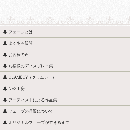
並び順
:
人形・人物 (すべての商品を表示)
フェーブとは
人形・人物全般
よくある質問
赤ちゃん・子供
お客様の声
アンティークドール
お客様のディスプレイ集
映画・ヒーロー
CLAMECY（クラムシー）
エミリー・ジョリー
NEX工房
王・貴族・英雄・歴史上の人物
アーティストによる作品集
おやすみなさい、こども達 / くまのヌーヌー
フェーブの品質について
怪物
オリジナルフェーブができるまで