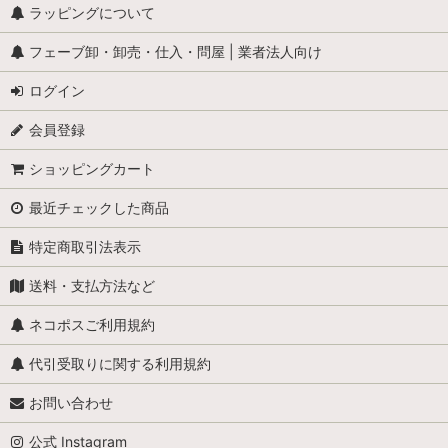
ラッピングについて
学校
フェーブ卸・卸売・仕入・問屋 | 業者法人向け
学者・発明家・詩人
ログイン
カリメロ
会員登録
キティ
ショッピングカート
小人
最近チェックした商品
くまのプーさん
特定商取引法表示
スヌーピー
送料・支払方法など
少年ブールと愛犬ビル
ネコポスご利用規約
職業・仕事
代引受取りに関する利用規約
お問い合わせ
スーパーマン
公式 Instagram
スターウォーズ