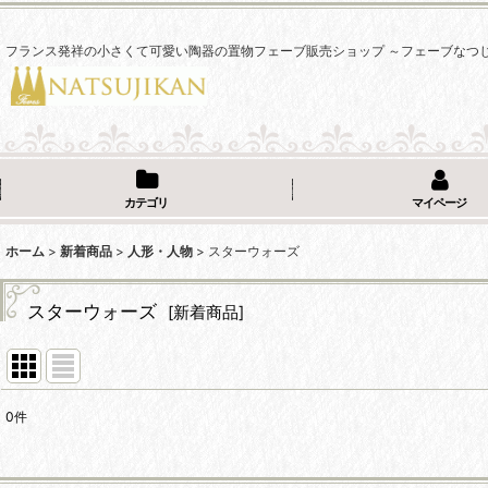
フランス発祥の小さくて可愛い陶器の置物フェーブ販売ショップ ～フェーブなつ
カテゴリ
マイページ
ホーム
>
新着商品
>
人形・人物
>
スターウォーズ
スターウォーズ
[
新着商品
]
0
件
表示数
: