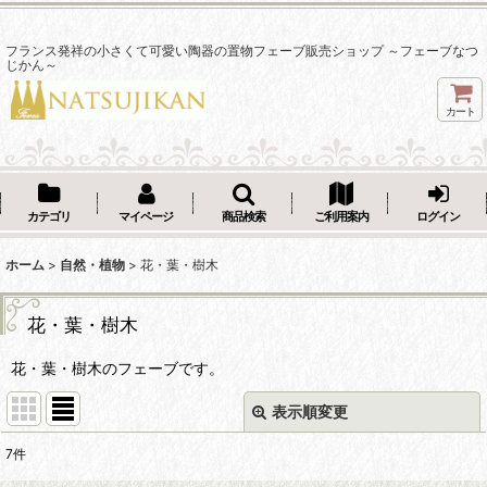
フランス発祥の小さくて可愛い陶器の置物フェーブ販売ショップ ～フェーブなつ
じかん～
カート
カテゴリ
マイページ
商品検索
ご利用案内
ログイン
ホーム
>
自然・植物
>
花・葉・樹木
花・葉・樹木
花・葉・樹木のフェーブです。
表示順変更
閉じる
7
件
表示数
: