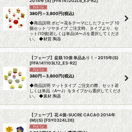
2014年 (S)
[
FFA141202L6_E3-R2
]
380
円
～3,800
円
(税込)
◆商品説明 ポピー花をテーマにしたフェーブ 10
個セット ツヤタイプ ご注文時、タイプより、セ
ット(10個)若しくは単品(A〜J)を選択してくださ
い。 ◆材質 陶器
【フェーブ】盆栽 10個 単品あり！ - 2015年(S)
[
FFA141103L12_E3-R2
]
380
円
～3,800
円
(税込)
◆商品説明 マットタイプ ご注文の際、セット若
しくは単品（A〜J）をタイプから選択してくださ
い。 ◆素材 陶器
【フェーブ】花 4個-SUCRE CACAO 2014年
(M)(S)
[
FSY0324L26
]