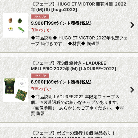
【フェーブ】 HUGO ET VICTOR 開花 4個-2022
年 (M)(S)
[
hugo2022
]
並び順
:
9,900
円
99ポイント獲得
(税込)
在庫わずか
絞り込む
◆商品説明◆ HUGO ET VICTOR 2022年限定フェ
ーブ 箱付きです。 ◆材質◆ 陶磁器
【フェーブ】花3個 箱付き - LADUREE
MELLERIO 2022年 (M)
[
LADUREE-2022
]
8,900
円
89ポイント獲得
(税込)
在庫わずか
◆商品説明 LADUREE2022 年限定フェーブ 3
個。 ※製造過程での細かなチップがあります。
（画像参照） あらかじめご了承ください。◆材
質 陶器
【フェーブ】ポピーの流行 10個 単品あり！ -