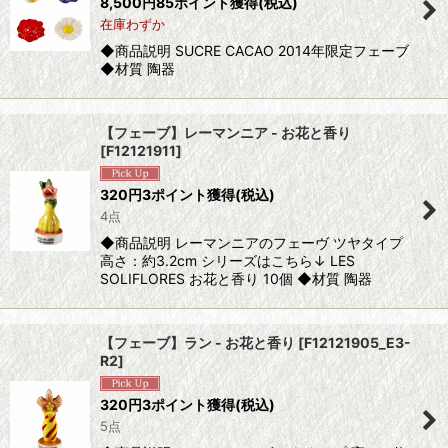
8,500
円
85ポイント獲得
(税込)
在庫わずか
◆商品説明 SUCRE CACAO 2014年限定フェーブ
◆材質 陶器
【フェーブ】レーマンニア - お花と香り
[
F12121911
]
320
円
3ポイント獲得
(税込)
4点
◆商品説明 レーマンニアのフェーヴ ツヤタイプ
高さ：約3.2cm シリーズはこちら↓ LES
SOLIFLORES お花と香り 10個 ◆材質 陶器
【フェーブ】ラン - お花と香り
[
F12121905_E3-
R2
]
320
円
3ポイント獲得
(税込)
5点