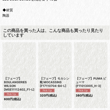
◆材質
陶器
この商品を買った人は、こんな商品も買ったり見たり
しています
【フェーブ】
【フェーブ】モカシン
【フェーブ】PUMA ピ
BOULANGERIES
靴 MOCASSINS
ューマ
WILSON
[
F17110704-B4-L
]
[
F11013005_H-3
]
[
MSE11112402_F1-L
]
320
円
(税込)
380
円
(税込)
600
円
(税込)