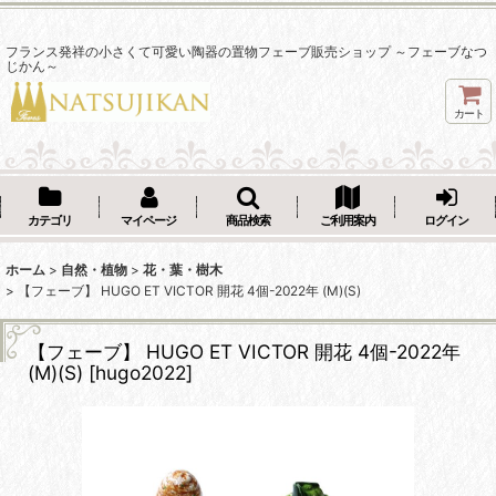
フランス発祥の小さくて可愛い陶器の置物フェーブ販売ショップ ～フェーブなつ
じかん～
カート
カテゴリ
マイページ
商品検索
ご利用案内
ログイン
ホーム
>
自然・植物
>
花・葉・樹木
>
【フェーブ】 HUGO ET VICTOR 開花 4個-2022年 (M)(S)
【フェーブ】 HUGO ET VICTOR 開花 4個-2022年
(M)(S)
[
hugo2022
]