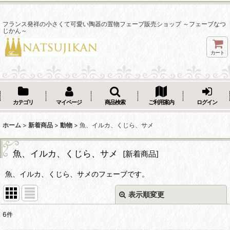
フランス発祥の小さくて可愛い陶器の置物フェーブ販売ショップ ～フェーブなつ
じかん～
カート
カテゴリ
マイページ
商品検索
ご利用案内
ログイン
ホーム
>
新着商品
>
動物
>
魚、イルカ、くじら、サメ
魚、イルカ、くじら、サメ
[
新着商品
]
魚、イルカ、くじら、サメのフェーブです。
表示順変更
閉じる
6
件
表示数
: