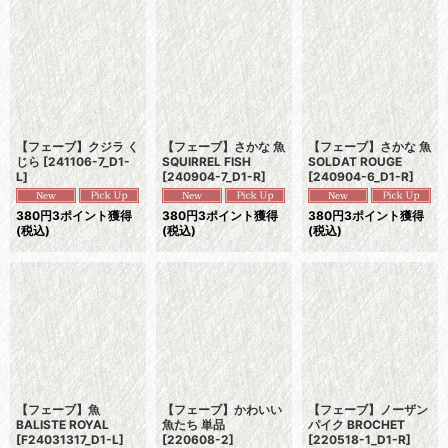
並び順
:
絞り込む
【フェーブ】クジラ く
【フェーブ】さかな 魚
【フェーブ】さかな 魚
じら
[
241106-7_D1-
SQUIRREL FISH
SOLDAT ROUGE
L
]
[
240904-7_D1-R
]
[
240904-6_D1-R
]
380
円
3ポイント獲得
380
円
3ポイント獲得
380
円
3ポイント獲得
(税込)
(税込)
(税込)
【フェーブ】魚
【フェーブ】かわいい
【フェーブ】ノーザン
BALISTE ROYAL
魚たち 単品
パイク BROCHET
[
F24031317_D1-L
]
[
220608-2
]
[
220518-1_D1-R
]