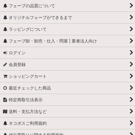
カエル
フェーブの品質について
全般（ぞう、ねずみ 等）
オリジナルフェーブができるまで
ラッピングについて
ふくろう
フェーブ卸・卸売・仕入・問屋 | 業者法人向け
カメ
ログイン
ぶた
会員登録
トラ・ライオン・猛獣
ショッピングカート
ペンギン
最近チェックした商品
犬
特定商取引法表示
鳩 (はと・コロンブ)
送料・支払方法など
猫
ネコポスご利用規約
くま
代引受取りに関する利用規約