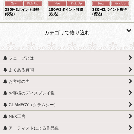
380
円
3ポイント獲得
280
円
2ポイント獲得
380
円
3ポイント獲得
(税込)
(税込)
(税込)
カテゴリで絞り込む
動物 (すべての商品を表示)
フェーブとは
魚、イルカ、くじら、サメ
よくある質問
貝
お客様の声
馬（うま）
お客様のディスプレイ集
牛
CLAMECY（クラムシー）
ロバ・ヤギ・羊・ラクダ
NEX工房
昆虫・爬虫類・両生類
アーティストによる作品集