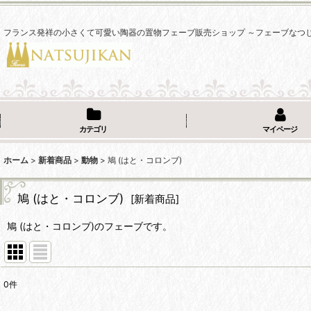
フランス発祥の小さくて可愛い陶器の置物フェーブ販売ショップ ～フェーブなつ
カテゴリ
マイページ
ホーム
>
新着商品
>
動物
>
鳩 (はと・コロンブ)
鳩 (はと・コロンブ)
[
新着商品
]
鳩 (はと・コロンブ)のフェーブです。
0
件
表示数
: