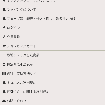
全般（ぞう、ねずみ 等）
オリジナルフェーブができるまで
ラッピングについて
ふくろう
フェーブ卸・卸売・仕入・問屋 | 業者法人向け
カメ
ログイン
ぶた
会員登録
トラ・ライオン・猛獣
ショッピングカート
ペンギン
最近チェックした商品
犬
特定商取引法表示
鳩 (はと・コロンブ)
送料・支払方法など
猫
ネコポスご利用規約
くま
代引受取りに関する利用規約
お問い合わせ
猿(サル）・ゴリラ・オラウータン