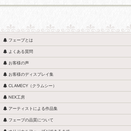
並び順
:
動物 (すべての商品を表示)
フェーブとは
魚、イルカ、くじら、サメ
よくある質問
貝
お客様の声
馬（うま）
お客様のディスプレイ集
牛
CLAMECY（クラムシー）
ロバ・ヤギ・羊・ラクダ
NEX工房
昆虫・爬虫類・両生類
アーティストによる作品集
カエル
フェーブの品質について