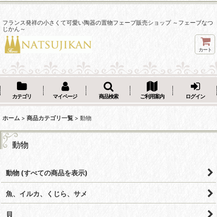
フランス発祥の小さくて可愛い陶器の置物フェーブ販売ショップ ～フェーブなつ
じかん～
カート
カテゴリ
マイページ
商品検索
ご利用案内
ログイン
ホーム
>
商品カテゴリ一覧
>
動物
動物
動物 (すべての商品を表示)
魚、イルカ、くじら、サメ
貝