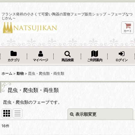
フランス発祥の小さくて可愛い陶器の置物フェーブ販売ショップ ～フェーブなつ
じかん～
カート
カテゴリ
マイページ
商品検索
ご利用案内
ログイン
ホーム
>
動物
>
昆虫・爬虫類・両生類
昆虫・爬虫類・両生類
昆虫・爬虫類のフェーブです。
表示順変更
閉じる
16
件
表示数
: