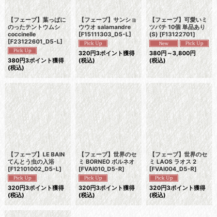
【フェーブ】葉っぱに
【フェーブ】サンショ
【フェーブ】可愛いミ
のったテントウムシ
ウウオ salamandre
ツバチ 10個 単品あり
coccinelle
[
F15111303_D5-L
]
(S)
[
F13122701
]
[
F23122601_D5-L
]
320
円
3ポイント獲得
380
円
～3,800
円
380
円
3ポイント獲得
(税込)
(税込)
(税込)
【フェーブ】LE BAIN
【フェーブ】世界のセ
【フェーブ】世界のセ
てんとう虫の入浴
ミ BORNEO ボルネオ
ミ LAOS ラオス 2
[
F12101002_D5-L
]
[
FVAI010_D5-R
]
[
FVAI004_D5-R
]
320
円
3ポイント獲得
320
円
3ポイント獲得
320
円
3ポイント獲得
(税込)
(税込)
(税込)