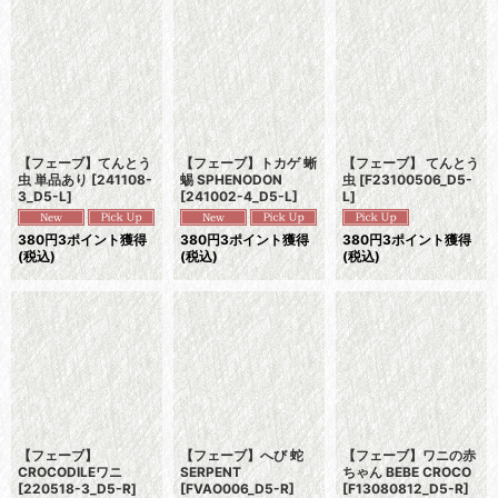
並び順
:
絞り込む
【フェーブ】てんとう
【フェーブ】トカゲ 蜥
【フェーブ】 てんとう
虫 単品あり
[
241108-
蜴 SPHENODON
虫
[
F23100506_D5-
3_D5-L
]
[
241002-4_D5-L
]
L
]
380
円
3ポイント獲得
380
円
3ポイント獲得
380
円
3ポイント獲得
(税込)
(税込)
(税込)
【フェーブ】
【フェーブ】へび 蛇
【フェーブ】ワニの赤
CROCODILEワニ
SERPENT
ちゃん BEBE CROCO
[
220518-3_D5-R
]
[
FVAO006_D5-R
]
[
F13080812_D5-R
]