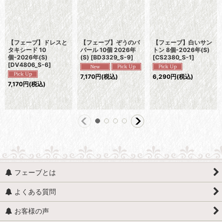
【フェーブ】ドレスと
【フェーブ】ぞうのバ
【フェーブ】白いサン
タキシード 10
バール 10個 2026年
トン 8個-2026年(S)
個-2026年(S)
(S)
[
BD3329_S-9
]
[
CS2380_S-1
]
[
DV4806_S-6
]
7,170
円
(税込)
6,290
円
(税込)
7,170
円
(税込)
フェーブとは
よくある質問
お客様の声