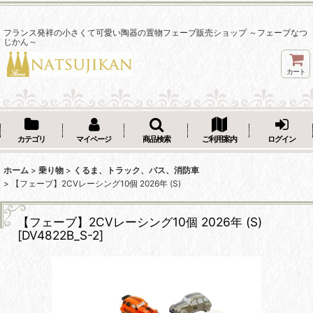
フランス発祥の小さくて可愛い陶器の置物フェーブ販売ショップ ～フェーブなつ
じかん～
カート
カテゴリ
マイページ
商品検索
ご利用案内
ログイン
ホーム
>
乗り物
>
くるま、トラック、バス、消防車
>
【フェーブ】2CVレーシング10個 2026年 (S)
【フェーブ】2CVレーシング10個 2026年 (S)
[
DV4822B_S-2
]