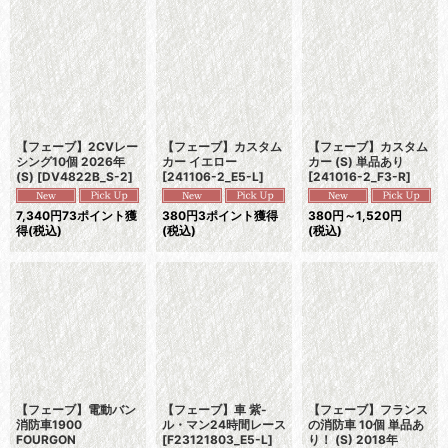
並び順
:
絞り込む
【フェーブ】2CVレー
【フェーブ】カスタム
【フェーブ】カスタム
シング10個 2026年
カー イエロー
カー (S) 単品あり
(S)
[
DV4822B_S-2
]
[
241106-2_E5-L
]
[
241016-2_F3-R
]
7,340
円
73ポイント獲
380
円
3ポイント獲得
380
円
～1,520
円
得
(税込)
(税込)
(税込)
【フェーブ】電動バン
【フェーブ】車 紫-
【フェーブ】フランス
消防車1900
ル・マン24時間レース
の消防車 10個 単品あ
FOURGON
[
F23121803_E5-L
]
り！ (S) 2018年