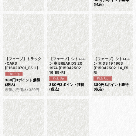
(税込)
【フェーブ】トラック
【フェーブ】シトロエ
【フェーブ】シトロエ
-CARS
ン 車 BREAK DS 20
ン 車 DS 19 1963
[
F16020701_E5-L
]
1974
[
F15042502-
[
F15042502-14_E5-
16_E5-R
]
R
]
380
円
3ポイント獲得
(税込)
380
円
3ポイント獲得
380
円
3ポイント獲得
(税込)
(税込)
希望小売価格
:
380
円