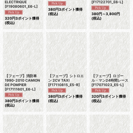
ELECTRIQUE
[
F17122701_E6-L
]
[
F19080601_E6-L
]
380
円
3ポイント獲得
(税込)
380
円
～3,800
円
320
円
3ポイント獲得
(税込)
(税込)
【フェーブ】消防車
【フェーブ】シトロエ
【フェーブ】ロゴー
1990-2010 CAMION
ン 2CV TAXI
ル・マン24時間レース
DE POMPIER
[
F17110815_E5-R
]
[
F17071023_E5-L
]
[
F17111601_E6-L
]
380
円
3ポイント獲得
320
円
3ポイント獲得
380
円
3ポイント獲得
(税込)
(税込)
(税込)