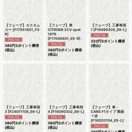
【フェーブ】カスタム
【フェーブ】車
【フェーブ】工事車両
カー
[
F17051601_F3-
CITROEN 2CV spot
1
[
F16090305_E6-L
]
R
]
1976
[
F17040601_E5-R
]
320
円
3ポイント獲得
380
円
3ポイント獲得
(税込)
(税込)
380
円
3ポイント獲得
(税込)
【フェーブ】工事車両
【フェーブ】工事車両
【フェーブ】車 -
3
[
F24011108_E6-L
]
4
[
F16090302_E6-L
]
CARS F1タイプ 黄緑
＊赤
[
F16020704_E5-L
]
380
円
3ポイント獲得
380
円
3ポイント獲得
(税込)
(税込)
380
円
3ポイント獲得