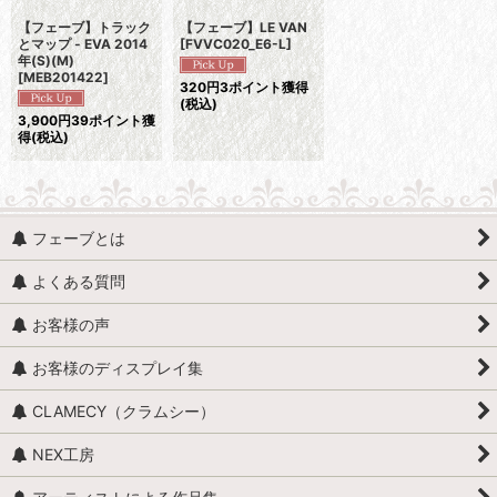
【フェーブ】トラック
【フェーブ】LE VAN
とマップ - EVA 2014
[
FVVC020_E6-L
]
年(S)(M)
[
MEB201422
]
320
円
3ポイント獲得
(税込)
3,900
円
39ポイント獲
得
(税込)
フェーブとは
よくある質問
お客様の声
お客様のディスプレイ集
CLAMECY（クラムシー）
NEX工房