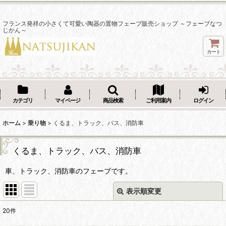
フランス発祥の小さくて可愛い陶器の置物フェーブ販売ショップ ～フェーブなつ
じかん～
カート
カテゴリ
マイページ
商品検索
ご利用案内
ログイン
ホーム
>
乗り物
>
くるま、トラック、バス、消防車
くるま、トラック、バス、消防車
車、トラック、消防車のフェーブです。
表示順変更
閉じる
20
件
表示数
: