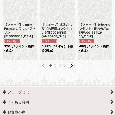
【フェーブ】Loutre
【フェーブ】多彩なウ
【フェーブ】妖精のペ
Peante カワウソ-アマ
サギの表情コレクショ
ンダント -春のめざめ
ゾン
ン9個 2026年(S)
[
FFA001551L2-
[
F13030313_D3-L
]
[
AN3070B_S-5
]
10_C5-R
]
320
円
3ポイント獲得
6,270
円
62ポイント獲
480
円
4ポイント獲得
(税込)
得
(税込)
(税込)
フェーブとは
よくある質問
お客様の声