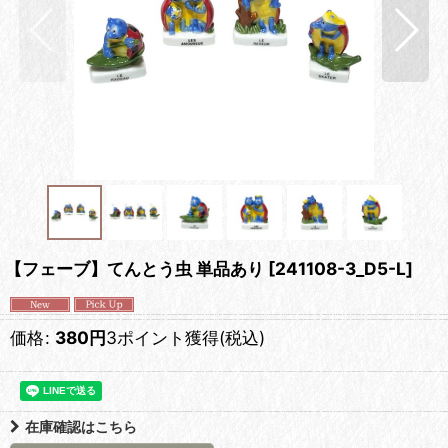
【フェーブ】てんとう虫 単品あり
[
241108-3_D5-L
]
価格
:
380
円
3ポイント獲得
(税込)
在庫確認はこちら