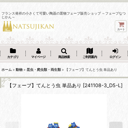
フランス発祥の小さくて可愛い陶器の置物フェーブ販売ショップ ～フェーブなつ
じかん～
カート
カテゴリ
マイページ
商品検索
ご利用案内
ログイン
ホーム
>
動物
>
昆虫・爬虫類・両生類
>
【フェーブ】てんとう虫 単品あり
【フェーブ】てんとう虫 単品あり
[
241108-3_D5-L
]