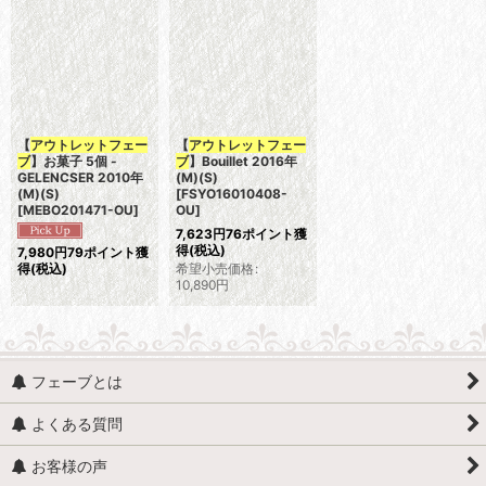
【
アウトレットフェー
【
アウトレットフェー
ブ
】お菓子 5個 -
ブ
】Bouillet 2016年
GELENCSER 2010年
(M)(S)
(M)(S)
[
FSYO16010408-
[
MEBO201471-OU
]
OU
]
7,623
円
76ポイント獲
得
(税込)
7,980
円
79ポイント獲
希望小売価格
:
得
(税込)
10,890
円
フェーブとは
よくある質問
お客様の声