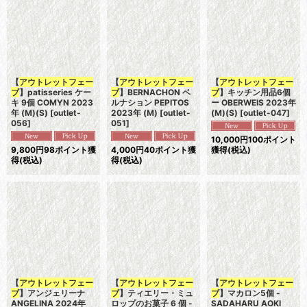
表示数
:
並び順
:
絞り込む
【
アウトレットフェー
【
アウトレットフェー
【
アウトレットフェー
ブ
】patisseries ケー
ブ
】BERNACHON ベ
ブ
】キッチン用品6個
キ 9個 COMYN 2023
ルナション PEPITOS
ー OBERWEIS 2023年
年 (M)(S)
[
outlet-
2023年 (M)
[
outlet-
(M)(S)
[
outlet-047
]
056
]
051
]
10,000
円
100ポイント
9,800
円
98ポイント獲
4,000
円
40ポイント獲
獲得
(税込)
得
(税込)
得
(税込)
【
アウトレットフェー
【
アウトレットフェー
【
アウトレットフェー
ブ
】アンジェリーナ
ブ
】ティエリー・ミュ
ブ
】マカロン5個 -
ANGELINA 2024年
ロップのお菓子 6 個 -
SADAHARU AOKI