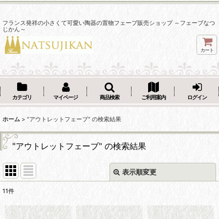
フランス発祥の小さくて可愛い陶器の置物フェーブ販売ショップ ～フェーブなつ
じかん～
カート
カテゴリ
マイページ
商品検索
ご利用案内
ログイン
ホーム
>
"アウトレットフェーブ"
の
検索結果
"アウトレットフェーブ"
の
検索結果
表示順変更
閉じる
11
件
商品検索
: