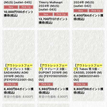
(M)(S)
[
outlet-045
]
Thierry Mulhaupt
2024年 (M)(S)
2024年 (M)(S)
[
outlet-042
]
[
outlet-043
]
10,000
円
100ポイント
獲得
(税込)
6,400
円
64ポイント獲
13,700
円
137ポイント
得
(税込)
獲得
(税込)
【
アウトレットフェー
【
アウトレットフェー
【
アウトレットフェー
ブ
】タブレット 5個 -
ブ
】マドレーヌ 3個 -
ブ
】Tubes 筒 5個 -
SADAHARU AOKI
DUPONT 2016年 (M)
CASSEL 2008年 (M)
2016年 (M)(S)
(S)
[
FSYO16010505-
(S)
[
MEBO201465-
[
FSYO15122001-OU
]
OU
]
OU
]
6,400
円
64ポイント獲
5,980
円
59ポイント獲
9,800
円
98ポイント獲
得
(税込)
得
(税込)
得
(税込)
希望小売価格
:
8,600
円
希望小売価格
:
6,900
円