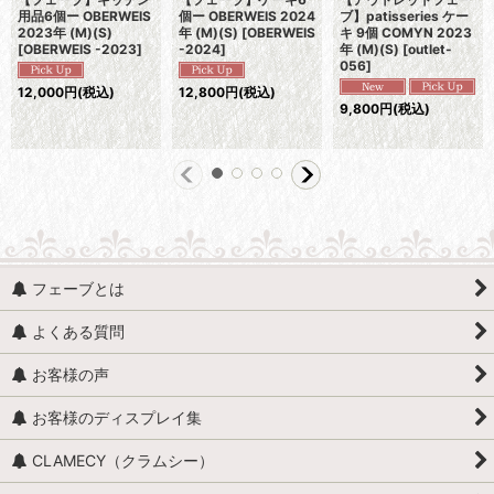
用品6個ー OBERWEIS
個ー OBERWEIS 2024
ブ】patisseries ケー
2023年 (M)(S)
年 (M)(S)
[
OBERWEIS
キ 9個 COMYN 2023
[
OBERWEIS -2023
]
-2024
]
年 (M)(S)
[
outlet-
056
]
12,000
円
(税込)
12,800
円
(税込)
9,800
円
(税込)
フェーブとは
よくある質問
お客様の声
お客様のディスプレイ集
CLAMECY（クラムシー）