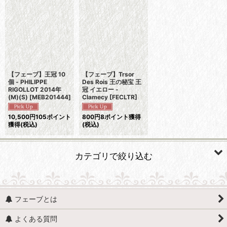
並び順
:
絞り込む
【フェーブ】王冠 10
【フェーブ】Trsor
個 - PHILIPPE
Des Rois 王の秘宝 王
RIGOLLOT 2014年
冠 イエロー -
(M)(S)
[
MEB201444
]
Clamecy
[
FECLTR
]
10,500
円
105ポイント
800
円
8ポイント獲得
獲得
(税込)
(税込)
カテゴリで絞り込む
ファッション (すべての商品を表示)
フェーブとは
扇・扇子
よくある質問
香水・オイル