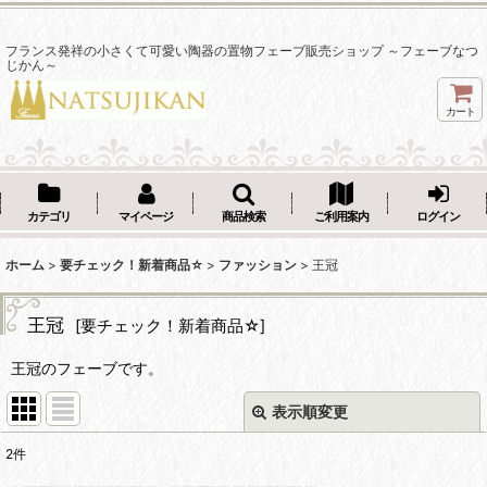
フランス発祥の小さくて可愛い陶器の置物フェーブ販売ショップ ～フェーブなつ
じかん～
カート
カテゴリ
マイページ
商品検索
ご利用案内
ログイン
ホーム
>
要チェック！新着商品☆
>
ファッション
>
王冠
王冠
[
要チェック！新着商品☆
]
王冠のフェーブです。
表示順変更
閉じる
2
件
表示数
: