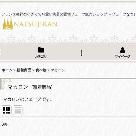
フランス発祥の小さくて可愛い陶器の置物フェーブ販売ショップ ～フェーブなつ
カテゴリ
マイページ
ホーム
>
新着商品
>
食べ物
>
マカロン
マカロン
[
新着商品
]
マカロンのフェーブです。
0
件
表示数
: