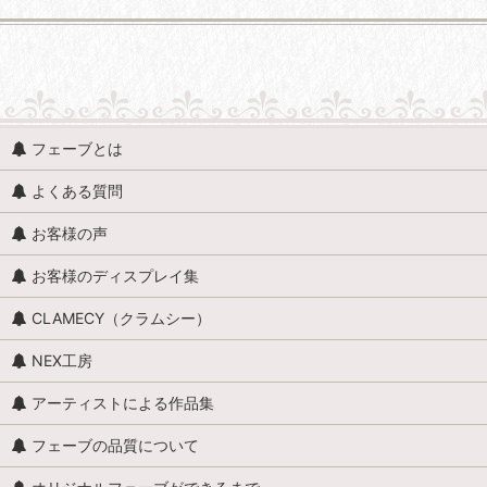
並び順
:
食べ物 (すべての商品を表示)
フェーブとは
食べ物・食料雑貨
よくある質問
チョコレート
お客様の声
レシピ・材料
お客様のディスプレイ集
ジャム・ジャム瓶
CLAMECY（クラムシー）
お菓子（単品）
NEX工房
アイスデザート
アーティストによる作品集
お菓子（セット）
フェーブの品質について