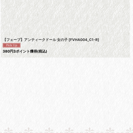
【フェーブ】アンティークドール 女の子
[
FVHA004_C1-R
]
380
円
3ポイント獲得
(税込)