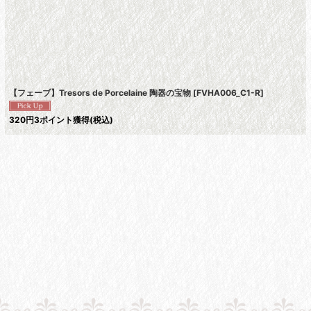
絞り込む
【フェーブ】Tresors de Porcelaine 陶器の宝物
[
FVHA006_C1-R
]
320
円
3ポイント獲得
(税込)