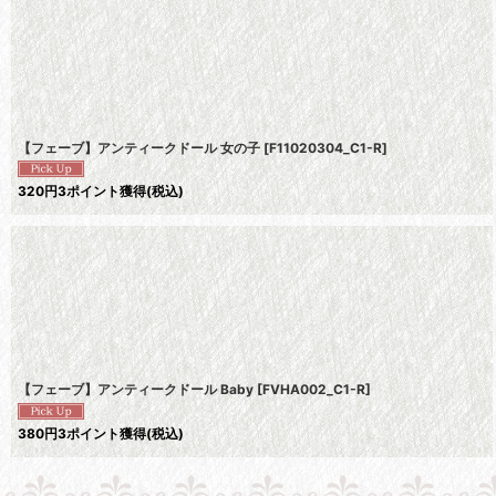
並び順
:
【フェーブ】アンティークドール 女の子
[
F11020304_C1-R
]
320
円
3ポイント獲得
(税込)
【フェーブ】アンティークドール Baby
[
FVHA002_C1-R
]
380
円
3ポイント獲得
(税込)