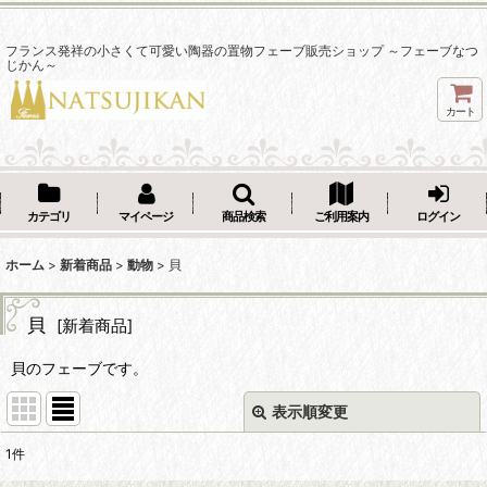
フランス発祥の小さくて可愛い陶器の置物フェーブ販売ショップ ～フェーブなつ
じかん～
カート
カテゴリ
マイページ
商品検索
ご利用案内
ログイン
ホーム
>
新着商品
>
動物
>
貝
貝
[
新着商品
]
貝のフェーブです。
表示順変更
閉じる
1
件
表示数
: