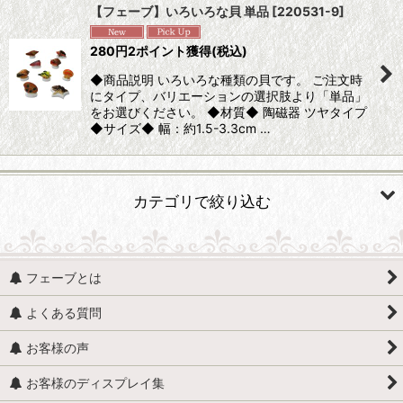
【フェーブ】いろいろな貝 単品
[
220531-9
]
並び順
:
280
円
2ポイント獲得
(税込)
◆商品説明 いろいろな種類の貝です。 ご注文時
絞り込む
にタイプ、バリエーションの選択肢より「単品」
をお選びください。 ◆材質◆ 陶磁器 ツヤタイプ
◆サイズ◆ 幅：約1.5-3.3cm …
カテゴリで絞り込む
動物 (すべての商品を表示)
フェーブとは
魚、イルカ、くじら、サメ
よくある質問
貝
お客様の声
馬（うま）
お客様のディスプレイ集