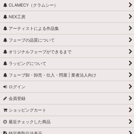
牛
CLAMECY（クラムシー）
ロバ・ヤギ・羊・ラクダ
NEX工房
昆虫・爬虫類・両生類
アーティストによる作品集
カエル
フェーブの品質について
全般（ぞう、ねずみ 等）
オリジナルフェーブができるまで
ラッピングについて
ふくろう
フェーブ卸・卸売・仕入・問屋 | 業者法人向け
カメ
ログイン
ぶた
会員登録
トラ・ライオン・猛獣
ショッピングカート
ペンギン
最近チェックした商品
犬
特定商取引法表示