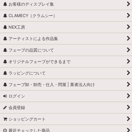
お客様のディスプレイ集
牛
CLAMECY（クラムシー）
ロバ・ヤギ・羊・ラクダ
NEX工房
昆虫・爬虫類・両生類
アーティストによる作品集
カエル
フェーブの品質について
全般（ぞう、ねずみ 等）
オリジナルフェーブができるまで
ラッピングについて
ふくろう
フェーブ卸・卸売・仕入・問屋 | 業者法人向け
カメ
ログイン
ぶた
会員登録
トラ・ライオン・猛獣
ショッピングカート
ペンギン
最近チェックした商品