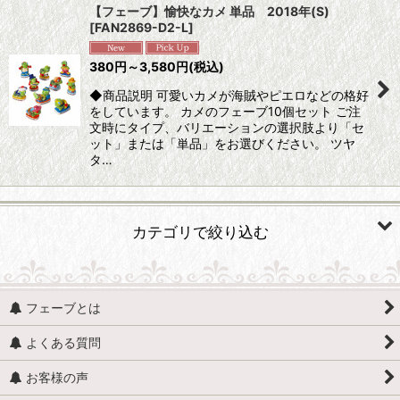
【フェーブ】愉快なカメ 単品 2018年(S)
[
FAN2869-D2-L
]
並び順
:
380
円
～3,580
円
(税込)
絞り込む
◆商品説明 可愛いカメが海賊やピエロなどの格好
をしています。 カメのフェーブ10個セット ご注
文時にタイプ、バリエーションの選択肢より「セ
ット」または「単品」をお選びください。 ツヤ
タ…
カテゴリで絞り込む
動物 (すべての商品を表示)
フェーブとは
魚、イルカ、くじら、サメ
よくある質問
貝
お客様の声
馬（うま）