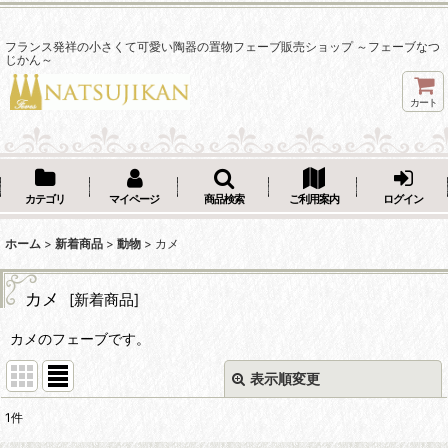
フランス発祥の小さくて可愛い陶器の置物フェーブ販売ショップ ～フェーブなつ
じかん～
カート
カテゴリ
マイページ
商品検索
ご利用案内
ログイン
ホーム
>
新着商品
>
動物
>
カメ
カメ
[
新着商品
]
カメのフェーブです。
表示順変更
閉じる
1
件
表示数
: