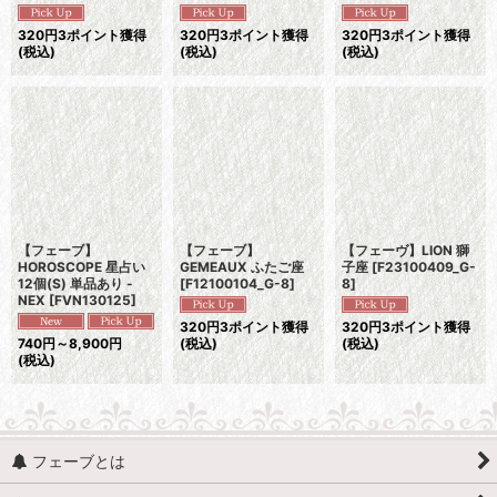
320
円
3ポイント獲得
320
円
3ポイント獲得
320
円
3ポイント獲得
(税込)
(税込)
(税込)
【フェーブ】
【フェーブ】
【フェーヴ】LION 獅
HOROSCOPE 星占い
GEMEAUX ふたご座
子座
[
F23100409_G-
12個(S) 単品あり -
[
F12100104_G-8
]
8
]
NEX
[
FVN130125
]
320
円
3ポイント獲得
320
円
3ポイント獲得
740
円
～8,900
円
(税込)
(税込)
(税込)
フェーブとは