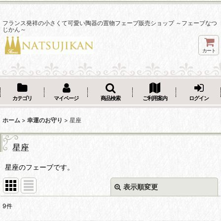
フランス発祥の小さくて可愛い陶器の置物フェーブ販売ショップ ～フェーブなつ
じかん～
カート
カテゴリ
マイページ
商品検索
ご利用案内
ログイン
ホーム
>
幸運のお守り
>
星座
星座
星座のフェーブです。
表示順変更
閉じる
9
件
表示数
: