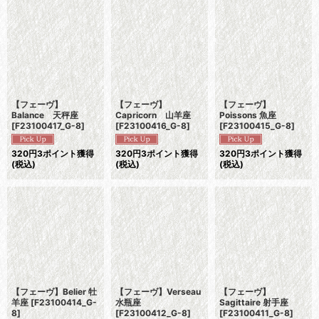
並び順
:
絞り込む
【フェーヴ】
【フェーヴ】
【フェーヴ】
Balance 天秤座
Capricorn 山羊座
Poissons 魚座
[
F23100417_G-8
]
[
F23100416_G-8
]
[
F23100415_G-8
]
320
円
3ポイント獲得
320
円
3ポイント獲得
320
円
3ポイント獲得
(税込)
(税込)
(税込)
【フェーヴ】Belier 牡
【フェーヴ】Verseau
【フェーヴ】
羊座
[
F23100414_G-
水瓶座
Sagittaire 射手座
8
]
[
F23100412_G-8
]
[
F23100411_G-8
]