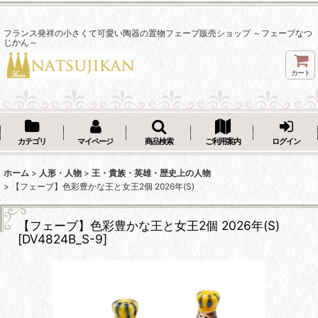
フランス発祥の小さくて可愛い陶器の置物フェーブ販売ショップ ～フェーブなつ
じかん～
カート
カテゴリ
マイページ
商品検索
ご利用案内
ログイン
ホーム
>
人形・人物
>
王・貴族・英雄・歴史上の人物
>
【フェーブ】色彩豊かな王と女王2個 2026年(S)
【フェーブ】色彩豊かな王と女王2個 2026年(S)
[
DV4824B_S-9
]