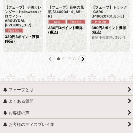
【フェーブ】 子供カレ
【フェーブ】花柄の花
【フェーブ】トラック
ンダー - Halloween ハ
瓶
[
240904-４_A5-
-CARS
ロウィン -
R
]
[
F16020701_E5-L
]
ARGUYDAL
[
FVOI002_G-7
]
380
円
3ポイント獲得
380
円
3ポイント獲得
(税込)
(税込)
320
円
3ポイント獲得
希望小売価格
:
380
円
(税込)
フェーブとは
よくある質問
お客様の声
お客様のディスプレイ集