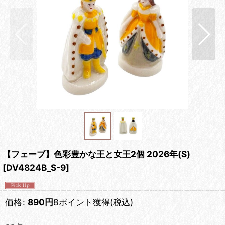
【フェーブ】色彩豊かな王と女王2個 2026年(S)
[
DV4824B_S-9
]
価格
:
890
円
8ポイント獲得
(税込)