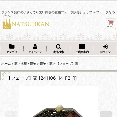
フランス発祥の小さくて可愛い陶器の置物フェーブ販売ショップ ～フェーブなつ
じかん～
カート
カテゴリ
マイページ
商品検索
ご利用案内
ログイン
ホーム
>
家・名所・建物
>
建物・家
>
【フェーブ】家
【フェーブ】家
[
241106-14_F2-R
]