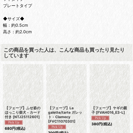
プレートタイプ
◆サイズ◆
幅：約0.5cm
高さ：約2.0cm
この商品を買った人は、こんな商品も買ったり見たり
しています
【フェーブ】ふせ姿の
【フェーブ】La
【フェーブ】ヤギの親
ほっこり柴犬 - カード
galette/tarte ガレッ
子
[
FVAH016_E3-L
]
付き
[
NTJ25112601
]
ト - Clamecy
[
FVC11070301
]
380
円
(税込)
680
円
(税込)
700
円
(税込)