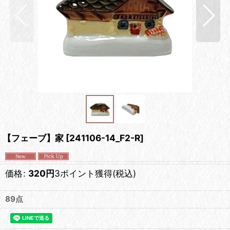
【フェーブ】家
[
241106-14_F2-R
]
価格
:
320
円
3ポイント獲得
(税込)
89点