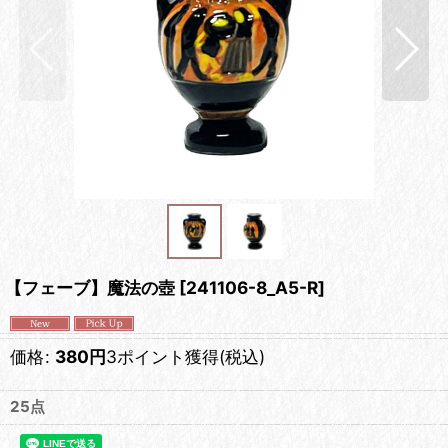
【フェーブ】魔法の壺
[
241106-8_A5-R
]
価格
:
380
円
3ポイント獲得
(税込)
25点