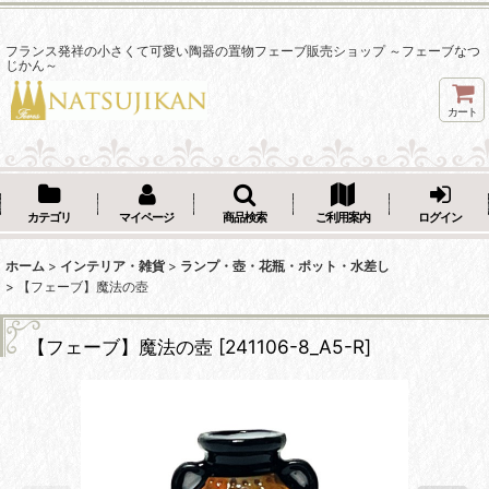
フランス発祥の小さくて可愛い陶器の置物フェーブ販売ショップ ～フェーブなつ
じかん～
カート
カテゴリ
マイページ
商品検索
ご利用案内
ログイン
ホーム
>
インテリア・雑貨
>
ランプ・壺・花瓶・ポット・水差し
>
【フェーブ】魔法の壺
【フェーブ】魔法の壺
[
241106-8_A5-R
]