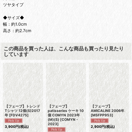
ツヤタイプ
◆サイズ◆
幅：約1.0cm
高さ：約2.7cm
この商品を買った人は、こんな商品も買ったり見たり
しています
【フェーブ】トレンド
【フェーブ】
【フェーブ】
Tシャツ 12個(S)2017
patisseries ケーキ 10
AMICALINE 2006年
年
[
FDV4275
]
個 COMYN 2023年
[
MSFPP953
]
(M)(S)
[
COMYN -
2023
]
3,900
円
(税込)
2,900
円
(税込)