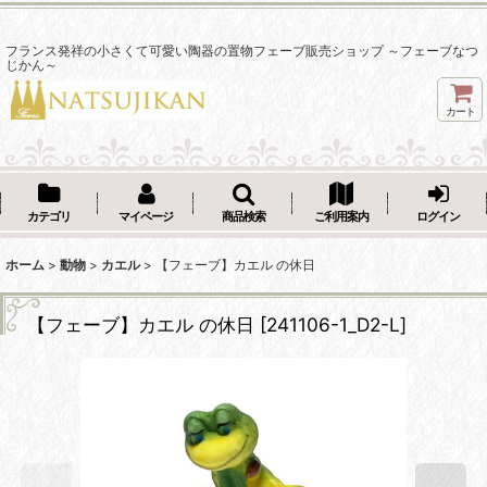
フランス発祥の小さくて可愛い陶器の置物フェーブ販売ショップ ～フェーブなつ
じかん～
カート
カテゴリ
マイページ
商品検索
ご利用案内
ログイン
ホーム
>
動物
>
カエル
>
【フェーブ】カエル の休日
【フェーブ】カエル の休日
[
241106-1_D2-L
]