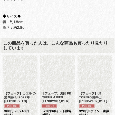
◆サイズ◆
幅：約1.8cm
高さ：約2.8cm
この商品を買った人は、こんな商品も買ったり見たり
しています
【フェーブ】カエル の
【フェーブ】漁師 PE
【フェーブ】LE
愛 9個(S) 2022年
CHEUR A PIED
TORERO 闘牛士
[
FFC18152-L3
]
[
F17082907_B1-R
]
[
F13052102_B1-L
]
360
円
～3,240
円
320
円
3ポイント獲得
320
円
3ポイント獲得
(税込)
(税込)
(税込)