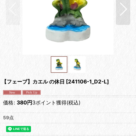
【フェーブ】カエル の休日
[
241106-1_D2-L
]
価格
:
380
円
3ポイント獲得
(税込)
59点