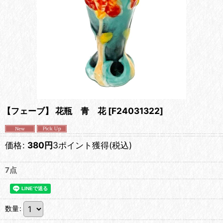
【フェーブ】 花瓶 青 花
[
F24031322
]
価格
:
380
円
3ポイント獲得
(税込)
7点
数量
: