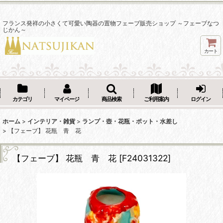
フランス発祥の小さくて可愛い陶器の置物フェーブ販売ショップ ～フェーブなつ
じかん～
カート
カテゴリ
マイページ
商品検索
ご利用案内
ログイン
ホーム
>
インテリア・雑貨
>
ランプ・壺・花瓶・ポット・水差し
>
【フェーブ】 花瓶 青 花
【フェーブ】 花瓶 青 花
[
F24031322
]