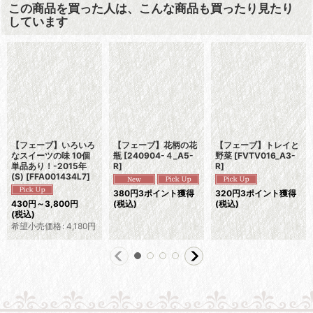
この商品を買った人は、こんな商品も買ったり見たり
しています
【フェーブ】いろいろ
【フェーブ】花柄の花
【フェーブ】トレイと
なスイーツの味 10個
瓶
[
240904-４_A5-
野菜
[
FVTV016_A3-
単品あり！-2015年
R
]
R
]
(S)
[
FFA001434L7
]
380
円
3ポイント獲得
320
円
3ポイント獲得
430
円
～3,800
円
(税込)
(税込)
(税込)
希望小売価格
:
4,180
円