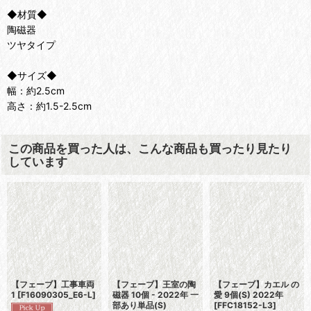
◆材質◆
陶磁器
ツヤタイプ
◆サイズ◆
幅：約2.5cm
高さ：約1.5-2.5cm
この商品を買った人は、こんな商品も買ったり見たり
しています
【フェーブ】工事車両
【フェーブ】王室の陶
【フェーブ】カエル の
1
[
F16090305_E6-L
]
磁器 10個 - 2022年 一
愛 9個(S) 2022年
部あり単品(S)
[
FFC18152-L3
]