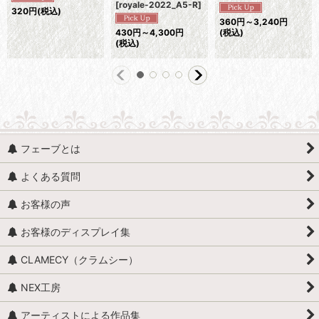
[
royale-2022_A5-R
]
320
円
(税込)
360
円
～3,240
円
430
円
～4,300
円
(税込)
(税込)
フェーブとは
よくある質問
お客様の声
お客様のディスプレイ集
CLAMECY（クラムシー）
NEX工房
アーティストによる作品集