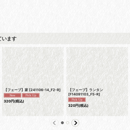
ています
【フェーブ】家
[
241106-14_F2-R
]
【フェーブ】ランタン
[
F14091103_F5-R
]
320
円
(税込)
320
円
(税込)