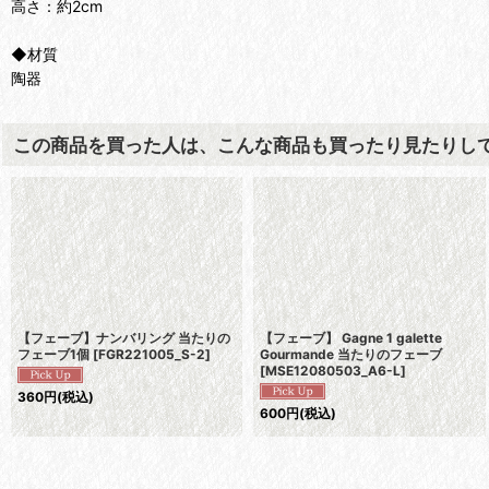
高さ：約2cm
◆材質
陶器
この商品を買った人は、こんな商品も買ったり見たりし
【フェーブ】ナンバリング 当たりの
【フェーブ】 Gagne 1 galette
フェーブ1個
[
FGR221005_S-2
]
Gourmande 当たりのフェーブ
[
MSE12080503_A6-L
]
360
円
(税込)
600
円
(税込)