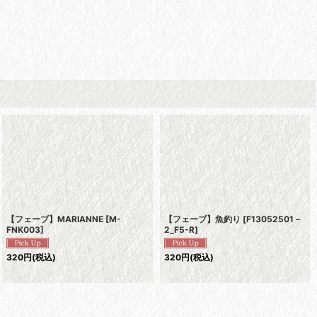
【フェーブ】MARIANNE
[
M-
【フェーブ】魚釣り
[
F13052501－
FNK003
]
2_F5-R
]
320
円
(税込)
320
円
(税込)