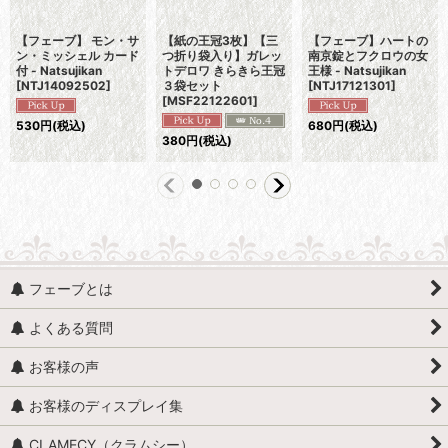
【フェーブ】 モン・サ
【紙の王冠3枚】【三
【フェーブ】ハートの
ン・ミッシェル カード
つ折り袋入り】ガレッ
南京錠とフクロウの女
付 - Natsujikan
トデロワ きらきら王冠
王様 - Natsujikan
[
NTJ14092502
]
３袋セット
[
NTJ17121301
]
[
MSF22122601
]
530
円
(税込)
680
円
(税込)
380
円
(税込)
フェーブとは
よくある質問
お客様の声
お客様のディスプレイ集
CLAMECY（クラムシー）