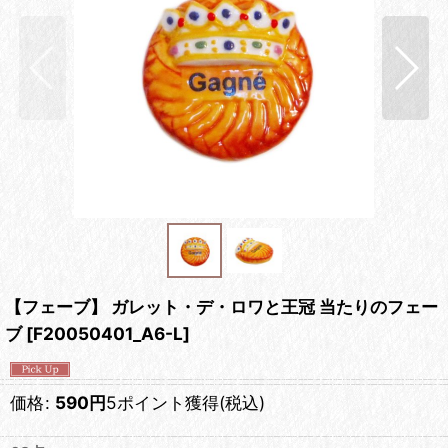
【フェーブ】 ガレット・デ・ロワと王冠 当たりのフェー
ブ
[
F20050401_A6-L
]
価格
:
590
円
5ポイント獲得
(税込)