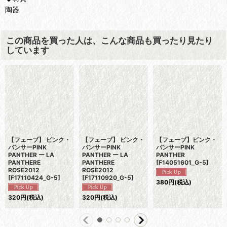
陶器
この商品を買った人は、こんな商品も買ったり見たり
しています
【フェーブ】 ピンク・
【フェーブ】 ピンク・
【フェーブ】ピンク・
パンサーPINK
パンサーPINK
パンサーPINK
PANTHER ー LA
PANTHER ー LA
PANTHER
PANTHERE
PANTHERE
[
F14051601_G-5
]
ROSE2012
ROSE2012
[
F17110424_G-5
]
[
F17110920_G-5
]
380
円
(税込)
320
円
(税込)
320
円
(税込)