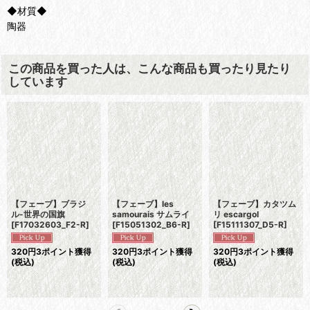
◆材質◆
陶器
この商品を買った人は、こんな商品も買ったり見たり
しています
【フェーブ】ブラジ
【フェーブ】les
【フェーブ】カタツム
ル-世界の国旗
samourais サムライ
リ escargol
[
F17032603_F2-R
]
[
F15051302_B6-R
]
[
F15111307_D5-R
]
320
円
3ポイント獲得
320
円
3ポイント獲得
320
円
3ポイント獲得
(税込)
(税込)
(税込)