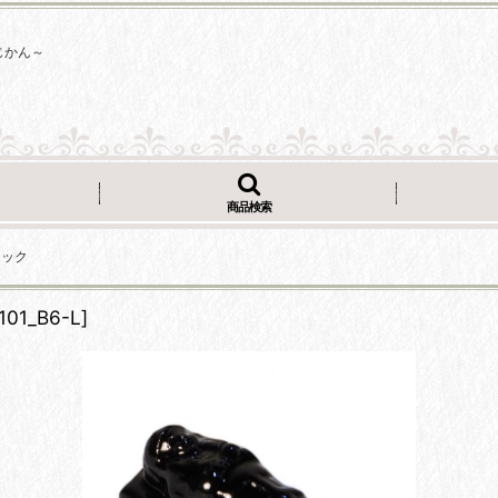
じかん～
商品検索
ラック
101_B6-L
]