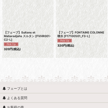
【フェーブ】Sultans et
【フェーブ】FONTAINE COLONNE
Maharadjahs スルタン
[
FVHR001-
噴水
[
F17100501_F3-L
]
C2-L
]
320
円
(税込)
320
円
(税込)
フェーブとは
よくある質問
お客様の声