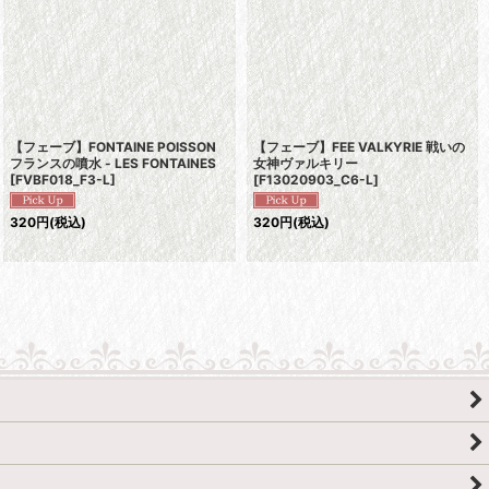
【フェーブ】FONTAINE POISSON
【フェーブ】FEE VALKYRIE 戦いの
フランスの噴水 - LES FONTAINES
女神ヴァルキリー
[
FVBF018_F3-L
]
[
F13020903_C6-L
]
320
円
(税込)
320
円
(税込)