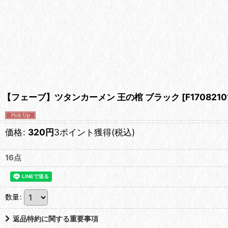
【フェーブ】ツタンカーメン 王の棺 ブラック
[
F1708210
価格
:
320
円
3ポイント獲得
(税込)
16点
数量
:
返品特約に関する重要事項