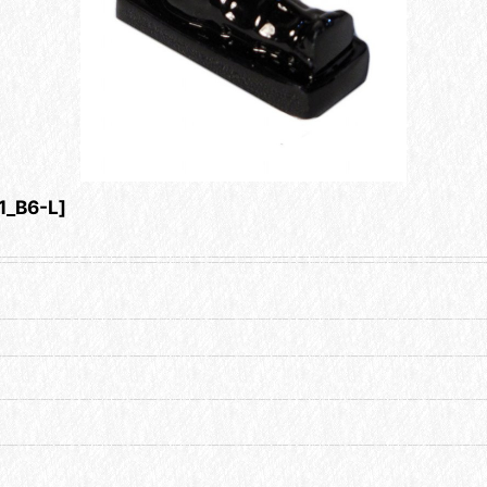
1_B6-L
]