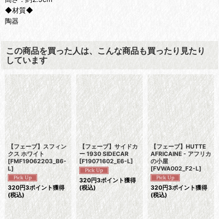
◆材質◆
陶器
この商品を買った人は、こんな商品も買ったり見たり
しています
【フェーブ】スフィン
【フェーブ】サイドカ
【フェーブ】HUTTE
クス ホワイト
ー 1930 SIDECAR
AFRICAINE - アフリカ
[
FMF19062203_B6-
[
F19071602_E6-L
]
の小屋
L
]
[
FVWA002_F2-L
]
320
円
3ポイント獲得
320
円
3ポイント獲得
(税込)
320
円
3ポイント獲得
(税込)
(税込)