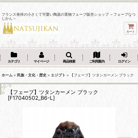
フランス発祥の小さくて可愛い陶器の置物フェーブ販売ショップ ～フェーブなつ
じかん～
カート
カテゴリ
マイページ
商品検索
ご利用案内
ログイン
ホーム
>
民族・文化・歴史
>
エジプト
>
【フェーブ】ツタンカーメン ブラック
【フェーブ】ツタンカーメン ブラック
[
F17040502_B6-L
]