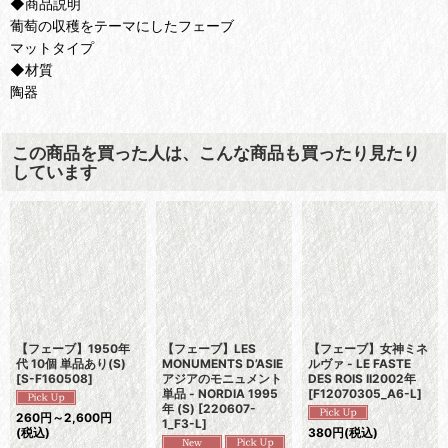
◆商品説明
葡萄の収穫をテーマにしたフェーブ
マットタイプ
◆材質
陶器
この商品を買った人は、こんな商品も買ったり見たり
しています
【フェーブ】1950年
【フェーブ】LES
【フェーブ】女神ミネ
代 10個 単品あり(S)
MONUMENTS D’ASIE
ルヴァ - LE FASTE
[
S-F160508
]
アジアのモニュメント
DES ROIS II2002年
単品 - NORDIA 1995
[
F12070305_A6-L
]
年 (S)
[
220607-
260
円
～2,600
円
1_F3-L
]
(税込)
380
円
(税込)