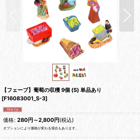
【フェーブ】葡萄の収穫 9個 (S) 単品あり
[
F16083001_S-3
]
価格
:
280
円
～2,800
円
(税込)
オプションにより価格が変わる場合もあります。