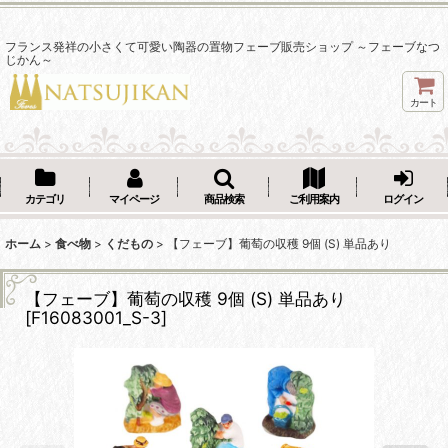
フランス発祥の小さくて可愛い陶器の置物フェーブ販売ショップ ～フェーブなつ
じかん～
カート
カテゴリ
マイページ
商品検索
ご利用案内
ログイン
ホーム
>
食べ物
>
くだもの
>
【フェーブ】葡萄の収穫 9個 (S) 単品あり
【フェーブ】葡萄の収穫 9個 (S) 単品あり
[
F16083001_S-3
]