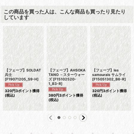
この商品を買った人は、こんな商品も買ったり見たり
しています
【フェーブ】SOLDAT
【フェーブ】AHSOKA
【フェーブ】les
兵士
TANO －スターウォー
samourais サムライ
[
F19071205_S9-H
]
ズ
[
F15102520-
[
F15051302_B6-R
]
1_B3-R
]
320
円
3ポイント獲得
320
円
3ポイント獲得
(税込)
380
円
3ポイント獲得
(税込)
(税込)