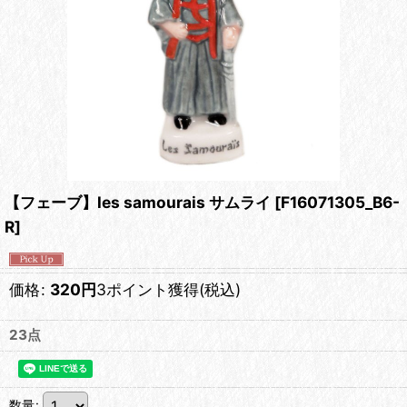
【フェーブ】les samourais サムライ
[
F16071305_B6-
R
]
価格
:
320
円
3ポイント獲得
(税込)
23点
数量
: