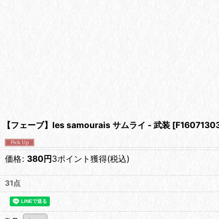
【フェーブ】les samourais サムライ - 武装
[
F1607130
価格
:
380
円
3ポイント獲得
(税込)
31点