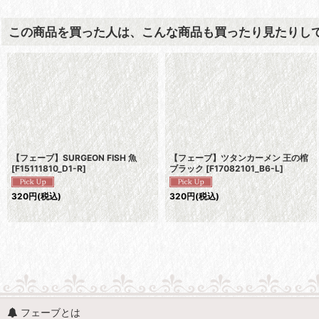
この商品を買った人は、こんな商品も買ったり見たりし
【フェーブ】SURGEON FISH 魚
【フェーブ】ツタンカーメン 王の棺
[
F15111810_D1-R
]
ブラック
[
F17082101_B6-L
]
320
円
(税込)
320
円
(税込)
フェーブとは