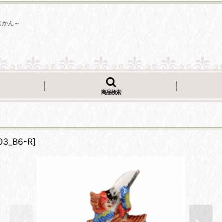
じかん～
商品検索
装
03_B6-R
]