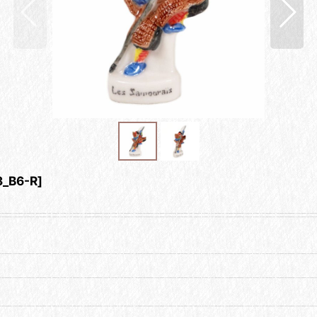
3_B6-R
]