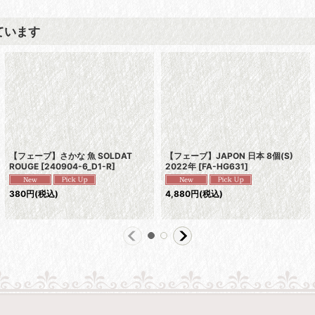
ています
【フェーブ】さかな 魚 SOLDAT
【フェーブ】JAPON 日本 8個(S)
ROUGE
[
240904-6_D1-R
]
2022年
[
FA-HG631
]
380
円
(税込)
4,880
円
(税込)