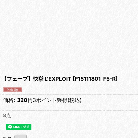
【フェーブ】快挙 L'EXPLOIT
[
F15111801_F5-R
]
価格
:
320
円
3ポイント獲得
(税込)
8点