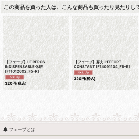
この商品を買った人は、こんな商品も買ったり見たりし
【フェーブ】LE REPOS
【フェーブ】努力 L'EFFORT
INDISPENSABLE 休暇
CONSTANT
[
F14091104_F5-R
]
[
F11012602_F5-R
]
320
円
(税込)
320
円
(税込)
フェーブとは