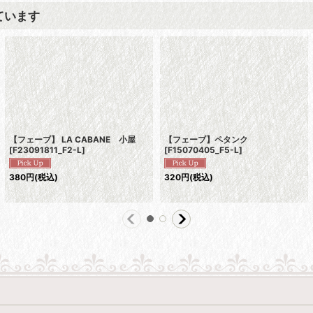
ています
【フェーブ】 LA CABANE 小屋
【フェーブ】ペタンク
[
F23091811_F2-L
]
[
F15070405_F5-L
]
380
円
(税込)
320
円
(税込)