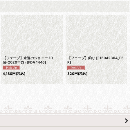
【フェーブ】永遠のジョニー 10
【フェーブ】釣り
[
F15042304_F5-
個-2020年(S)
[
FDV4446
]
R
]
4,180
円
(税込)
320
円
(税込)